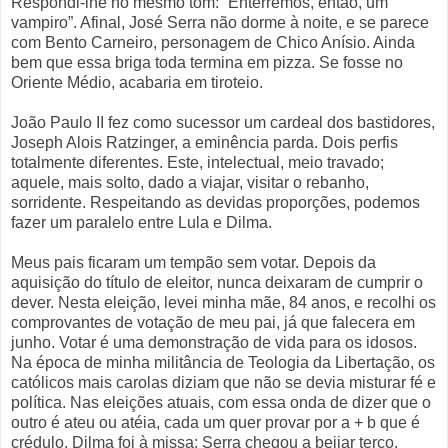
Respondi-lhe no mesmo tom: “Enterremos, então, um
vampiro”. Afinal, José Serra não dorme à noite, e se parece
com Bento Carneiro, personagem de Chico Anísio. Ainda
bem que essa briga toda termina em pizza. Se fosse no
Oriente Médio, acabaria em tiroteio.
João Paulo II fez como sucessor um cardeal dos bastidores,
Joseph Alois Ratzinger, a eminência parda. Dois perfis
totalmente diferentes. Este, intelectual, meio travado;
aquele, mais solto, dado a viajar, visitar o rebanho,
sorridente. Respeitando as devidas proporções, podemos
fazer um paralelo entre Lula e Dilma.
Meus pais ficaram um tempão sem votar. Depois da
aquisição do título de eleitor, nunca deixaram de cumprir o
dever. Nesta eleição, levei minha mãe, 84 anos, e recolhi os
comprovantes de votação de meu pai, já que falecera em
junho. Votar é uma demonstração de vida para os idosos.
Na época de minha militância de Teologia da Libertação, os
católicos mais carolas diziam que não se devia misturar fé e
política. Nas eleições atuais, com essa onda de dizer que o
outro é ateu ou atéia, cada um quer provar por a + b que é
crédulo. Dilma foi à missa; Serra chegou a beijar terço.