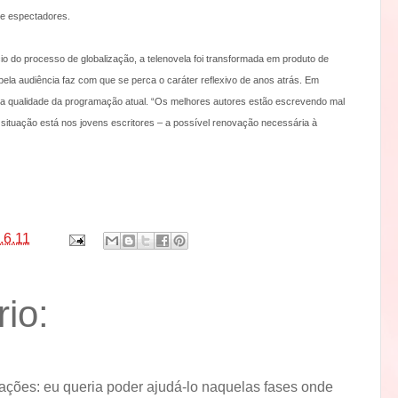
 de espectadores.
cio do processo de globalização, a telenovela foi transformada em produto de
pela audiência faz com que se perca o caráter reflexivo de anos atrás. Em
 a qualidade da programação atual. “Os melhores autores estão escrevendo mal
l situação está nos jovens escritores – a possível renovação necessária à
.6.11
io:
ções: eu queria poder ajudá-lo naquelas fases onde