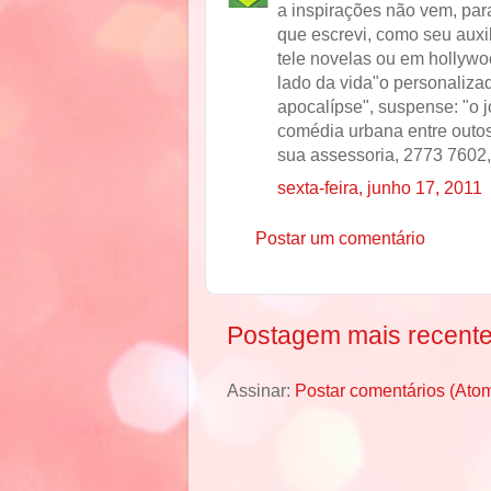
a inspirações não vem, para
que escrevi, como seu auxi
tele novelas ou em hollywo
lado da vida"o personalizad
apocalípse", suspense: "o 
comédia urbana entre outos
sua assessoria, 2773 7602,
sexta-feira, junho 17, 2011
Postar um comentário
Postagem mais recent
Assinar:
Postar comentários (Ato