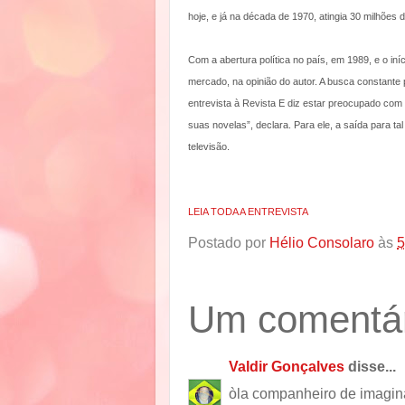
hoje, e já na década de 1970, atingia 30 milhões
Com a abertura política no país, em 1989, e o iní
mercado, na opinião do autor. A busca constante 
entrevista à Revista E diz estar preocupado com
suas novelas”, declara. Para ele, a saída para ta
televisão.
LEIA TODA A ENTREVISTA
Postado por
Hélio Consolaro
às
5
Um comentár
Valdir Gonçalves
disse...
òla companheiro de imagina