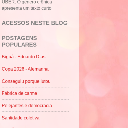
UBER. O gênero crônica
apresenta um texto curto.
ACESSOS NESTE BLOG
POSTAGENS
POPULARES
Biguá - Eduardo Dias
Copa 2026 - Alemanha
Conseguiu porque lutou
Fábrica de carme
Pelejantes e democracia
Santidade coletiva