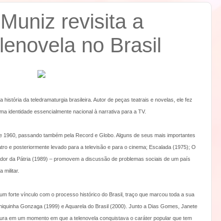
Muniz revisita a
elenovela no Brasil
stória da teledramaturgia brasileira. Autor de peças teatrais e novelas, ele fez
ma identidade essencialmente nacional à narrativa para a TV.
os de 1960, passando também pela Record e Globo. Alguns de seus mais importantes
tro e posteriormente levado para a televisão e para o cinema; Escalada (1975); O
dor da Pátria (1989) – promovem a discussão de problemas sociais de um país
militar.
 um forte vínculo com o processo histórico do Brasil, traço que marcou toda a sua
hiquinha Gonzaga (1999) e Aquarela do Brasil (2000). Junto a Dias Gomes, Janete
ura em um momento em que a telenovela conquistava o caráter popular que tem