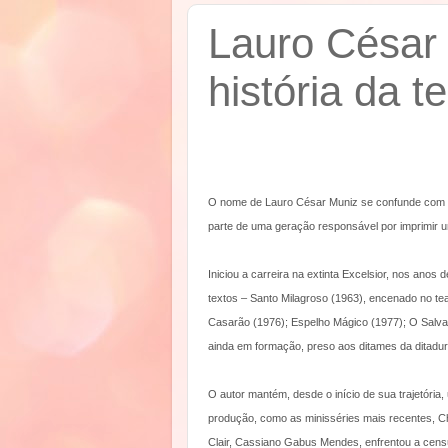
Lauro César 
história da t
O nome de Lauro César Muniz se confunde com a hi
parte de uma geração responsável por imprimir u
Iniciou a carreira na extinta Excelsior, nos an
textos – Santo Milagroso (1963), encenado no tea
Casarão (1976); Espelho Mágico (1977); O Salva
ainda em formação, preso aos ditames da ditadura 
O autor mantém, desde o início de sua trajetória,
produção, como as minisséries mais recentes, C
Clair, Cassiano Gabus Mendes, enfrentou a cens