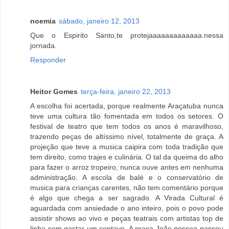
noemia
sábado, janeiro 12, 2013
Que o Espirito Santo,te protejaaaaaaaaaaaaa.nessa
jornada.
Responder
Heitor Gomes
terça-feira, janeiro 22, 2013
A escolha foi acertada, porque realmente Araçatuba nunca
teve uma cultura tão fomentada em todos os setores. O
festival de teatro que tem todos os anos é maravilhoso,
trazendo peças de altíssimo nível, totalmente de graça. A
projeção que teve a musica caipira com toda tradição que
tem direito, como trajes e culinária. O tal da queima do alho
para fazer o arroz tropeiro, nunca ouve antes em nenhuma
administração. A escola de balé e o conservatório de
musica para crianças carentes, não tem comentário porque
é algo que chega a ser sagrado. A Virada Cultural é
aguardada com ansiedade o ano inteiro, pois o povo pode
assistir shows ao vivo e peças teatrais com artistas top de
linha sem gastar um centavo. A praça João pessoa passou