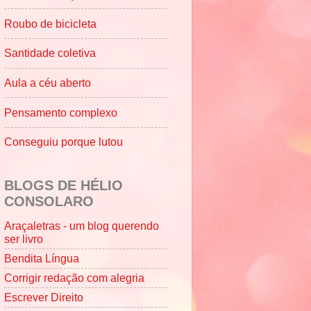
Roubo de bicicleta
Santidade coletiva
Aula a céu aberto
Pensamento complexo
Conseguiu porque lutou
BLOGS DE HÉLIO
CONSOLARO
Araçaletras - um blog querendo
ser livro
Bendita Língua
Corrigir redação com alegria
Escrever Direito