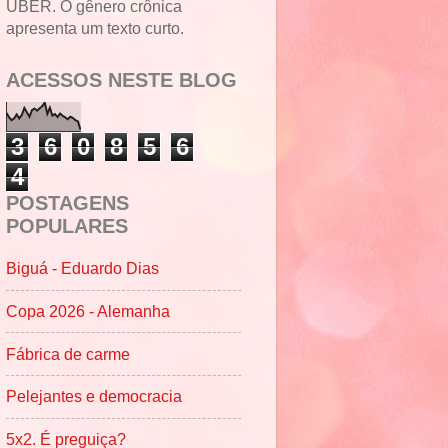
UBER. O gênero crônica
apresenta um texto curto.
ACESSOS NESTE BLOG
3
6
0
8
5
6
4
POSTAGENS
POPULARES
Biguá - Eduardo Dias
Copa 2026 - Alemanha
Fábrica de carme
Pelejantes e democracia
5x2. É preguiça?