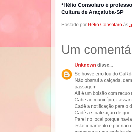
*Hélio Consolaro é professor
Cultura de Araçatuba-SP
Postado por
Hélio Consolaro
às
5
Um comentár
Unknown
disse...
Se hoyve erro fou do GuRda
Não obsrruí a calçada, dem
passagem.
Ali é um bolsão com recuo 
Cabe ao município, cassar 
Cadê a notificação para o 
Cadê a sinalização de que 
Parei no local porque havi
estacionamento e por não o
pedesres e uma cadeira de