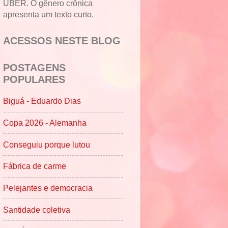
UBER. O gênero crônica
apresenta um texto curto.
ACESSOS NESTE BLOG
POSTAGENS
POPULARES
Biguá - Eduardo Dias
Copa 2026 - Alemanha
Conseguiu porque lutou
Fábrica de carme
Pelejantes e democracia
Santidade coletiva