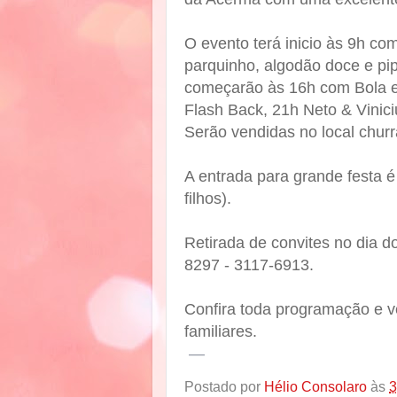
O evento terá inicio às 9h com
parquinho, algodão doce e pip
começarão às 16h com Bola 
F
lash Back, 21h Neto & Vinic
Serão vendidas no local churr
A entrada para grande festa 
filhos).
Retirada de convites no dia 
8297 - 3117-6913.
Confira toda programação e 
familiares.
—
Postado por
Hélio Consolaro
às
3