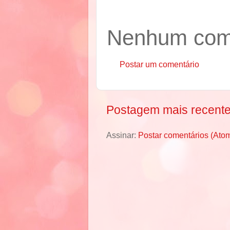
Nenhum come
Postar um comentário
Postagem mais recent
Assinar:
Postar comentários (Ato