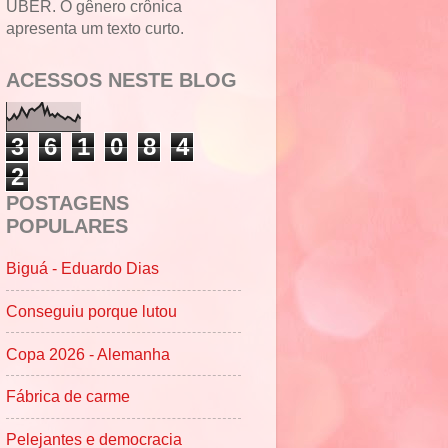
UBER. O gênero crônica
apresenta um texto curto.
ACESSOS NESTE BLOG
3
6
1
0
8
4
2
POSTAGENS
POPULARES
Biguá - Eduardo Dias
Conseguiu porque lutou
Copa 2026 - Alemanha
Fábrica de carme
Pelejantes e democracia