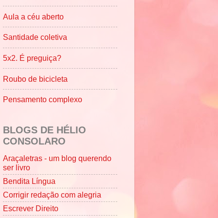
Aula a céu aberto
Santidade coletiva
5x2. É preguiça?
Roubo de bicicleta
Pensamento complexo
BLOGS DE HÉLIO
CONSOLARO
Araçaletras - um blog querendo
ser livro
Bendita Língua
Corrigir redação com alegria
Escrever Direito