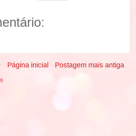
ntário:
e
Página inicial
Postagem mais antiga
m)