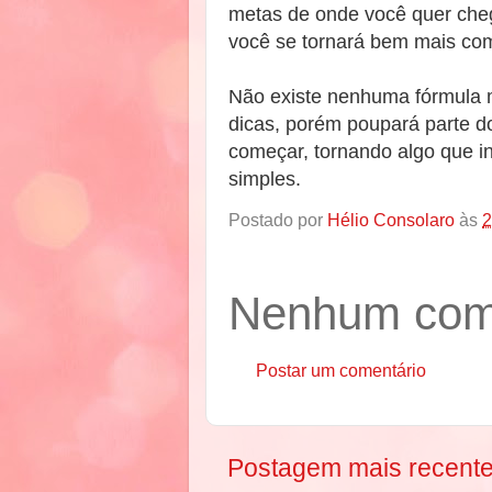
metas de onde você quer chega
você se tornará bem mais co
Não existe nenhuma fórmula m
dicas, porém poupará parte d
começar, tornando algo que ini
simples.
Postado por
Hélio Consolaro
às
2
Nenhum come
Postar um comentário
Postagem mais recent