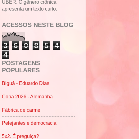
UBER. O gênero crônica
apresenta um texto curto.
ACESSOS NESTE BLOG
3
6
0
8
5
4
4
POSTAGENS
POPULARES
Biguá - Eduardo Dias
Copa 2026 - Alemanha
Fábrica de carme
Pelejantes e democracia
5x2. É preguiça?