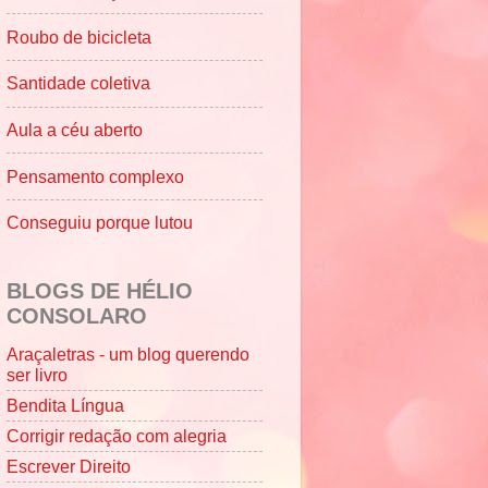
Roubo de bicicleta
Santidade coletiva
Aula a céu aberto
Pensamento complexo
Conseguiu porque lutou
BLOGS DE HÉLIO
CONSOLARO
Araçaletras - um blog querendo
ser livro
Bendita Língua
Corrigir redação com alegria
Escrever Direito