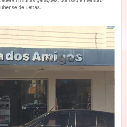
ocederam muitas gerações, por isso é membro
atubense de Letras.