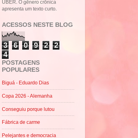
UBER. O gênero crônica
apresenta um texto curto.
ACESSOS NESTE BLOG
3
6
0
9
2
2
4
POSTAGENS
POPULARES
Biguá - Eduardo Dias
Copa 2026 - Alemanha
Conseguiu porque lutou
Fábrica de carme
Pelejantes e democracia