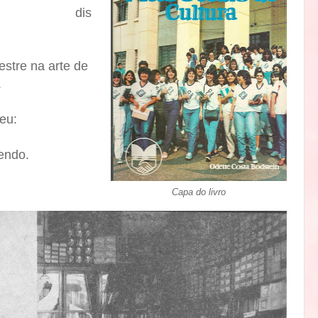
dis
estre na arte de
.
eu:
endo.
Capa do livro