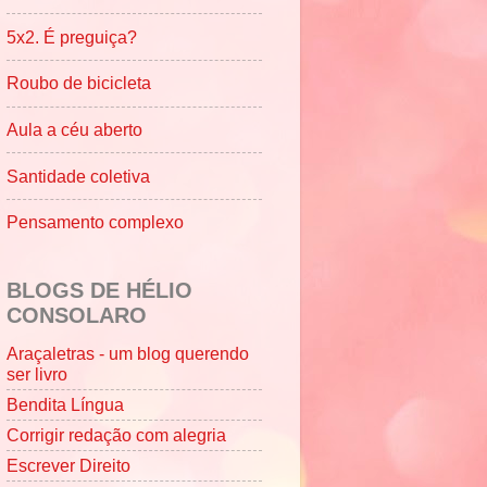
5x2. É preguiça?
Roubo de bicicleta
Aula a céu aberto
Santidade coletiva
Pensamento complexo
BLOGS DE HÉLIO
CONSOLARO
Araçaletras - um blog querendo
ser livro
Bendita Língua
Corrigir redação com alegria
Escrever Direito