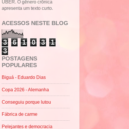
UBER. O gênero crônica
apresenta um texto curto.
ACESSOS NESTE BLOG
3
6
1
0
3
1
3
POSTAGENS
POPULARES
Biguá - Eduardo Dias
Copa 2026 - Alemanha
Conseguiu porque lutou
Fábrica de carme
Pelejantes e democracia