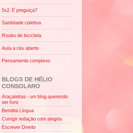
5x2. É preguiça?
Santidade coletiva
Roubo de bicicleta
Aula a céu aberto
Pensamento complexo
BLOGS DE HÉLIO
CONSOLARO
Araçaletras - um blog querendo
ser livro
Bendita Língua
Corrigir redação com alegria
Escrever Direito