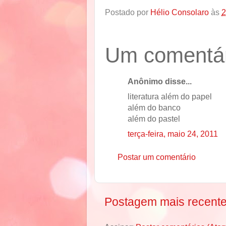
Postado por
Hélio Consolaro
às
2
Um comentár
Anônimo disse...
literatura além do papel
além do banco
além do pastel
terça-feira, maio 24, 2011
Postar um comentário
Postagem mais recent