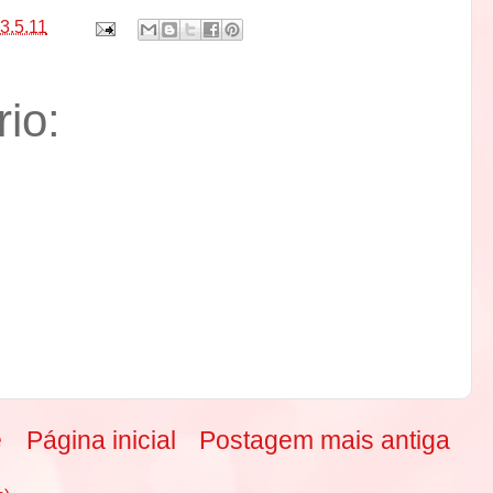
3.5.11
io:
e
Página inicial
Postagem mais antiga