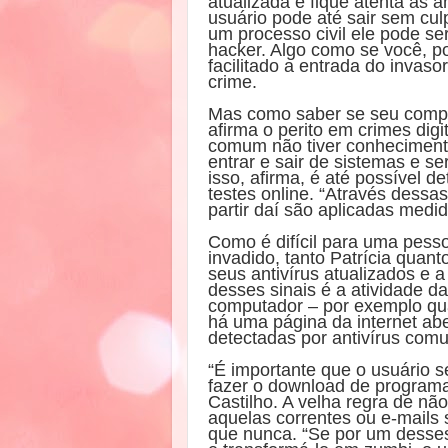
atualizada e fique atenta às 
usuário pode até sair sem cu
um processo civil ele pode se
hacker. Algo como se você, po
facilitado a entrada do invas
crime.
Mas como saber se seu compu
afirma o perito em crimes dig
comum não tiver conheciment
entrar e sair de sistemas e ser
isso, afirma, é até possível 
testes online. “Através dessa
partir daí são aplicadas med
Como é difícil para uma pess
invadido, tanto Patrícia qua
seus antivírus atualizados e 
desses sinais é a atividade 
computador – por exemplo quan
há uma página da internet aber
detectadas por antivírus com
“É importante que o usuário s
fazer o download de program
Castilho. A velha regra de nã
aquelas correntes ou e-mails
que nunca. “Se por um desse