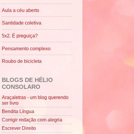
Aula a céu aberto
Santidade coletiva
5x2. É preguiça?
Pensamento complexo
Roubo de bicicleta
BLOGS DE HÉLIO
CONSOLARO
Araçaletras - um blog querendo
ser livro
Bendita Língua
Corrigir redação com alegria
Escrever Direito