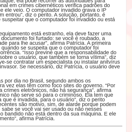
taque, ela pode recorrer às autoridades para
ional em crimes cibernéticos verifica padrões do
nde ele veio. O computador invadido grava o IP
m entrou”, diz o perito. A solução, portanto, é
e suspeitar que o computador foi invadido ou está
equipamento está estranho, ela deve fazer uma
ocumento foi furtado: se você é roubado, a
e para lhe acusar”, afirma Patrícia. A primeira
o quando se suspeita que o computador foi
rrência. “Isso previne que a responsabilidade do
 sobre o usuário, que também se torna vítima”, diz
-se contratar um especialista ou instalar anitvírus
 invasor. Se necessário, diz Patrícia, o usuário deve
as por dia no Brasil, segundo ambos os
ira vez elas têm como foco sites do governo. “Por
ra crimes eletrônicos, não há segurança”, afirma
rônico não serve só para o criminoso. Ela tem que
que é invadida, para o usuário”, diz o perito
recentes são motivo, sim, de alarde porque podem
 sabe se você vai ser usado ou não nesses
o bandido não está dentro da sua máquina. E ele
mento”, afirma Patrícia.