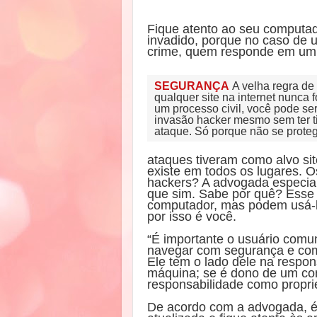
Fique atento ao seu computado
invadido, porque no caso de
crime, quem responde em um
SEGURANÇA
A velha regra de 
qualquer site na internet nunca 
um processo civil, você pode se
invasão hacker mesmo sem ter t
ataque. Só porque não se proteg
ataques tiveram como alvo si
existe em todos os lugares. 
hackers? A advogada especiali
que sim. Sabe por quê? Esse 
computador, mas podem usá-l
por isso é você.
“É importante o usuário com
navegar com segurança e com
Ele tem o lado dele na respon
máquina; se é dono de um co
responsabilidade como propriet
De acordo com a advogada, é