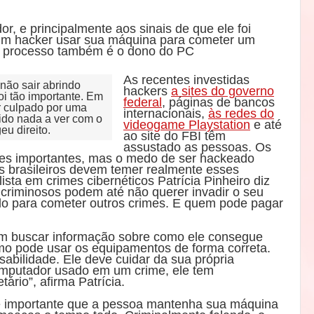
r, e principalmente aos sinais de que ele foi
 um hacker usar sua máquina para cometer um
 processo também é o dono do PC
As recentes investidas
não sair abrindo
hackers
a sites do governo
foi tão importante. Em
federal
, páginas de bancos
r culpado por uma
internacionais,
às redes do
ido nada a ver com o
videogame Playstation
e até
eu direito.
ao site do FBI têm
assustado as pessoas. Os
tes importantes, mas o medo de ser hackeado
Os brasileiros devem temer realmente esses
sta em crimes cibernéticos Patrícia Pinheiro diz
criminosos podem até não querer invadir o seu
o para cometer outros crimes. E quem pode pagar
um buscar informação sobre como ele consegue
o pode usar os equipamentos de forma correta.
sabilidade. Ele deve cuidar da sua própria
mputador usado em um crime, ele tem
ário”, afirma Patrícia.
 importante que a pessoa mantenha sua máquina