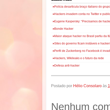
»
Polícia desarticula braço italiano do gr
»
Hackers invadem conta no Twitter e publ
»
Eugene Kaspersky: “Precisamos de hacke
»
Bonde Hacker
»
Maior ataque hacker no Brasil partiu da It
»
Sites do governo ficam instáveis e hacke
»
Perfil de Zuckerberg no Facebook é invad
»
Hackers, Wikileaks e o futuro da rede
»
Defesa anti-hacker
Postado por
Hélio Consolaro
às
1
Nenhum come