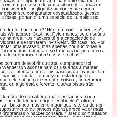
ameaças o tempo todo. Criminalmente falando, o
lpa em um processo de crime cibernético, mas em
r considerador negligente ou conivente com o
r deixar seu computador desatualizado, tivesse
or e fosse, portanto, uma espécie de cúmplice no
tador foi hackeado? “Não tem como saber isso”,
itais Wanderson Castilho. Pelo menos, se o usuário
os na área. “Os hackers têm a capacidade de
vidores e se tornarem invisíveis”, diz Castilho. Por
detectar uma invasão, mas apenas por auditorias e
s ferramentas, detectam-se brechas no sistema e a
idas de segurança sobre essas brechas.”
oa comum descobrir que seu computador foi
nto Wanderson aconselham os usuários a manter
a prestar atenção em sinais básicos de invasão. Um
da máquina enquanto a pessoa está longe do
do ela sai para fazer outra coisa e, ao retornar,
ta, ou algo está diferente. Outras pistas são
uns.
e lembre de não abrir e-mails estranhos e nem
as que não tenham origem conhecida”, afirma
o sair baixando música em qualquer site ou de abrir
 supostamente de bancos agora parece valer mais
s programas o hacker conseguir usar o computador