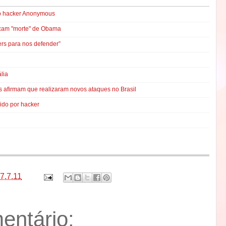
upo hacker Anonymous
icam "morte" de Obama
rs para nos defender”
ália
rs afirmam que realizaram novos ataques no Brasil
ido por hacker
7.7.11
ntário: