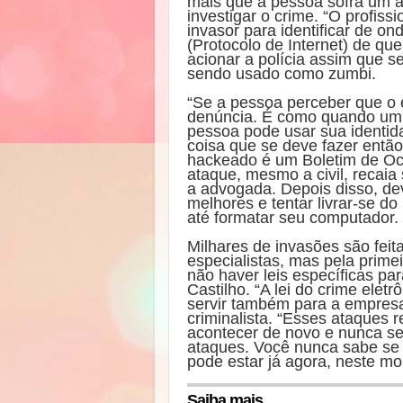
mais que a pessoa sofra um a
investigar o crime. “O profiss
invasor para identificar de o
(Protocolo de Internet) de que
acionar a polícia assim que s
sendo usado como zumbi.
“Se a pessoa perceber que o 
denúncia. É como quando um d
pessoa pode usar sua identidad
coisa que se deve fazer entã
hackeado é um Boletim de Oco
ataque, mesmo a civil, recaia
a advogada. Depois disso, deve
melhores e tentar livrar-se do
até formatar seu computador.
Milhares de invasões são feit
especialistas, mas pela prime
não haver leis específicas pa
Castilho. “A lei do crime elet
servir também para a empresa 
criminalista. “Esses ataques 
acontecer de novo e nunca se
ataques. Você nunca sabe se 
pode estar já agora, neste mo
Saiba mais