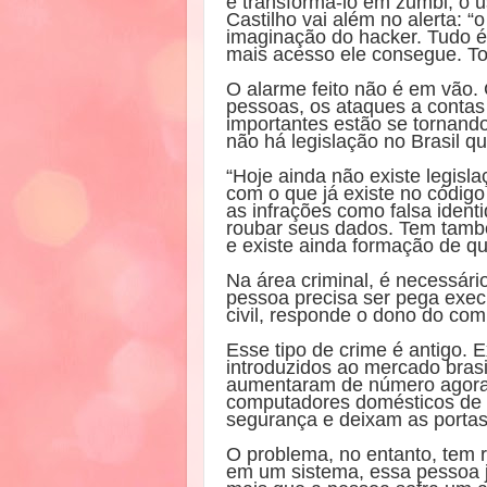
e transformá-lo em zumbi, o u
Castilho vai além no alerta: “o
imaginação do hacker. Tudo é
mais acesso ele consegue. T
O alarme feito não é em vão. 
pessoas, os ataques a contas
importantes estão se tornan
não há legislação no Brasil qu
“Hoje ainda não existe legisla
com o que já existe no código
as infrações como falsa iden
roubar seus dados. Tem també
e existe ainda formação de qu
Na área criminal, é necessário
pessoa precisa ser pega execu
civil, responde o dono do com
Esse tipo de crime é antigo.
introduzidos ao mercado brasi
aumentaram de número agora
computadores domésticos de 
segurança e deixam as portas
O problema, no entanto, tem 
em um sistema, essa pessoa já