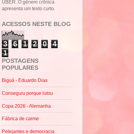
UBER. O gênero crônica
apresenta um texto curto.
ACESSOS NESTE BLOG
3
6
1
2
0
4
1
POSTAGENS
POPULARES
Biguá - Eduardo Dias
Conseguiu porque lutou
Copa 2026 - Alemanha
Fábrica de carme
Pelejantes e democracia