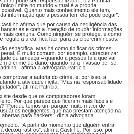
suário pode ser responsabilizado”, diz Patrícia.
 único limite no mundo virtual é a própria
 possível. Quanto mais conhecimento ele tem,
oda informação que a pessoa tem ele pode pegar”.
Castilho afirma que por causa da negligência das
 bancárias e com a intenção de roubar informações
do mais comuns. Como ninguém se protege, e como
e regule a área, fica fácil para os cibercriminosos.
ção específica. Mas há como tipificar os crimes
 penal. É muito comum, por exemplo, caracterizar
tidade ou ameaça – quando a pessoa fala que vai
m o crime de dano, quando há a invasão per se,
adrilha”, afirma a advogada Patrícia.
 comprovar a autoria do crime, e, por isso, a
tando a atividade ilícita. “Mas na responsabilidade
putador”, afirma Patrícia.
 Existe desde que os computadores foram
leiro. Por que parece que ficaram mais fáceis e
? “Porque temos um parque muito maior de
usuários negligentes, que não prestam atenção na
 abertas para hackers”, diz a advogada.
remédio. “A partir do momento que alguém entra
 deixou rastros”, afirma Castilho. Por isso, por