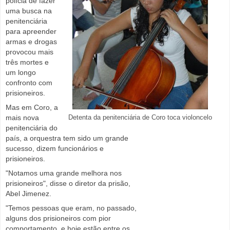
polícia de fazer
uma busca na
penitenciária
para apreender
armas e drogas
provocou mais
três mortes e
um longo
confronto com
prisioneiros.
Mas em Coro, a
mais nova
Detenta da penitenciária de Coro toca violoncelo
penitenciária do
país, a orquestra tem sido um grande
sucesso, dizem funcionários e
prisioneiros.
"Notamos uma grande melhora nos
prisioneiros", disse o diretor da prisão,
Abel Jimenez.
"Temos pessoas que eram, no passado,
alguns dos prisioneiros com pior
comportamento, e hoje estão entre os