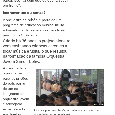
papel, isso faz com que eu queira seguir
em frente".
Instrumentos ou armas?
A orquestra da prisão é parte de um
programa de educação musical muito
admirado na Venezuela, conhecido no
país como O Sistema.
Criado há 36 anos, o projeto pioneiro
vem ensinando crianças carentes a
tocar música erudita, o que resultou
na formação da famosa Orquestra
Jovem Simón Bolívar.
A ideia de levar
o programa
para as prisões
do país partiu
de um ex-
integrante de
orquestra jovem
e advogado
especializado
Outras prisões da Venezuela sofrem com a
em direitos
superlotação e rebeliões