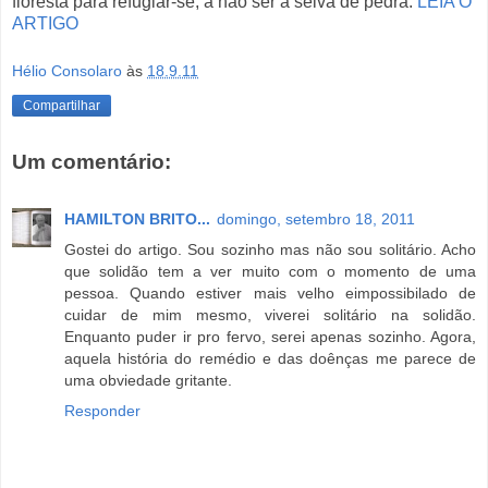
floresta para refugiar-se, a não ser a selva de pedra.
LEIA O
ARTIGO
Hélio Consolaro
às
18.9.11
Compartilhar
Um comentário:
HAMILTON BRITO...
domingo, setembro 18, 2011
Gostei do artigo. Sou sozinho mas não sou solitário. Acho
que solidão tem a ver muito com o momento de uma
pessoa. Quando estiver mais velho eimpossibilado de
cuidar de mim mesmo, viverei solitário na solidão.
Enquanto puder ir pro fervo, serei apenas sozinho. Agora,
aquela história do remédio e das doênças me parece de
uma obviedade gritante.
Responder