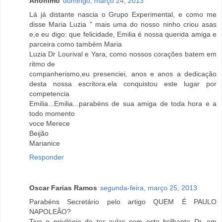
Anônimo
domingo, março 24, 2013
Lá já distante nascia o Grupo Experimental, e como me
disse Maria Luzia " mais uma do nosso ninho criou asas
e,e eu digo: que felicidade, Emilia é nossa querida amiga e
parceira como também Maria
Luzia Dr Lourival e Yara, como nossos corações batem em
ritmo de
companherismo,eu presenciei, anos e anos a dedicação
desta nossa escritora.ela conquistou este lugar por
competencia
Emilia...Emilia...parabéns de sua amiga de toda hora e a
todo momento
voce Merece
Beijão
Marianice
Responder
Oscar Farias Ramos
segunda-feira, março 25, 2013
Parabéns Secretário pelo artigo QUEM É PAULO
NAPOLEÃO?
Tive o privilégio de ter aulas com este brilhante Dr. em