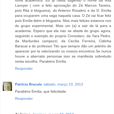
nova acadêmica. Eu ja havia sugerido o nome da Rita
Lavoyer ( com a feliz aprovação do Zé Marcos Taveira,
pois Rita é blogueira), do Antenor Rosalino e da D. Emília
para ocuparem uma vaga naquela casa. O Zé vai ficar feliz
pois Emília tbém é blogueira. Mas mais felizes estamos nos
do grupo experimental. Mais um (a) a sair de lá para a
academia. Espero que ela nao se afaste do grupo agora,
seguindo o exemplo do proprio Consolaro, da Yara Pedro,
da Marilurdes campezzi, da Cecília Ferreira, Cidinha
Baracat e do professor Tito que sempre dão um jeitinho de
aparecer por la valorizando os nossos encontros.Se nunca
houve a aberratio personae isso se manifesta sobretudo
nesta escolha. Parabéns Emília.
Responder
Patrícia Bracale
sábado, março 23, 2013
Parabéns Emília, que felicidade.
Responder