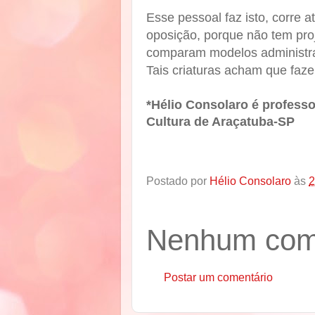
Esse pessoal faz isto, corre a
oposição, porque não tem proj
comparam modelos administra
Tais criaturas acham que fazer
*Hélio Consolaro é professor
Cultura de Araçatuba-SP
Postado por
Hélio Consolaro
às
2
Nenhum come
Postar um comentário