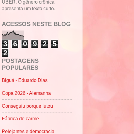
UBER. O gênero crônica
apresenta um texto curto.
ACESSOS NESTE BLOG
3
6
0
9
2
5
2
POSTAGENS
POPULARES
Biguá - Eduardo Dias
Copa 2026 - Alemanha
Conseguiu porque lutou
Fábrica de carme
Pelejantes e democracia