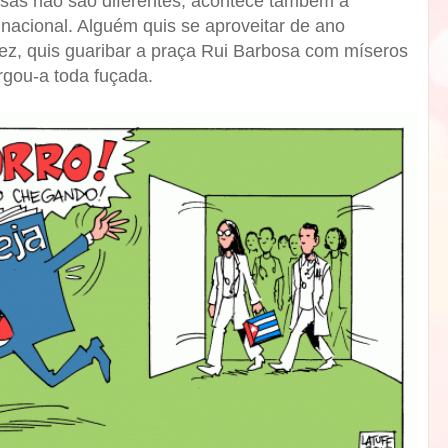
oisas não são diferentes, acontece também a
l nacional. Alguém quis se aproveitar de ano
 vez, quis guaribar a praça Rui Barbosa com míseros
rgou-a toda fuçada.