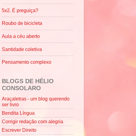
5x2. É preguiça?
Roubo de bicicleta
Aula a céu aberto
Santidade coletiva
Pensamento complexo
BLOGS DE HÉLIO
CONSOLARO
Araçaletras - um blog querendo
ser livro
Bendita Língua
Corrigir redação com alegria
Escrever Direito