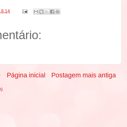
.8.14
ntário:
e
Página inicial
Postagem mais antiga
m)