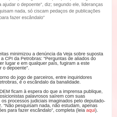
a ajudar o depoente”, diz; segundo ele, lideranças
isam nada, só ciscam pedaços de publicações
para fazer escândalo”
eitas minimizou a denúncia da Veja sobre suposta
 a CPI da Petrobras: “Perguntas de aliados do
r lugar e em qualquer país, fugiram a este
ar o depoente”.
rno do jogo de parceiros, entre inquiridores
etrobras, é o escândalo da banalidade.
DEM ficam à espera do que a imprensa publique,
posicionistas palavrosos saírem com suas
os processos judiciais imaginados pelo deputado-
iz. “Não pesquisam nada, não estudam, apenas
es para fazer escândalo”, completa (leia
aqui
).