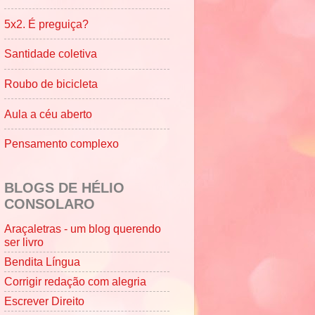
5x2. É preguiça?
Santidade coletiva
Roubo de bicicleta
Aula a céu aberto
Pensamento complexo
BLOGS DE HÉLIO
CONSOLARO
Araçaletras - um blog querendo
ser livro
Bendita Língua
Corrigir redação com alegria
Escrever Direito