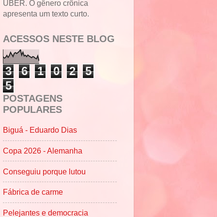
UBER. O gênero crônica
apresenta um texto curto.
ACESSOS NESTE BLOG
3
6
1
0
2
5
5
POSTAGENS
POPULARES
Biguá - Eduardo Dias
Copa 2026 - Alemanha
Conseguiu porque lutou
Fábrica de carme
Pelejantes e democracia