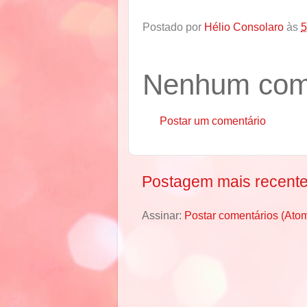
Postado por
Hélio Consolaro
às
5
Nenhum come
Postar um comentário
Postagem mais recent
Assinar:
Postar comentários (Ato