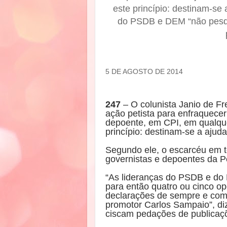
este princípio: destinam-se 
do PSDB e DEM “não pesqu
5 DE AGOSTO DE 2014
247
– O colunista Janio de Fr
ação petista para enfraquecer
depoente, em CPI, em qualque
princípio: destinam-se a ajud
Segundo ele, o escarcéu em to
governistas e depoentes da P
“As lideranças do PSDB e do 
para então quatro ou cinco o
declarações de sempre e com 
promotor Carlos Sampaio”, d
ciscam pedações de publicaçõ