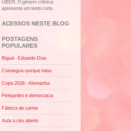
UBER. O gênero crônica
apresenta um texto curto.
ACESSOS NESTE BLOG
POSTAGENS
POPULARES
Biguá - Eduardo Dias
Conseguiu porque lutou
Copa 2026 - Alemanha
Pelejantes e democracia
Fábrica de carme
Aula a céu aberto