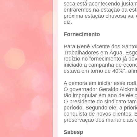
seca está acontecendo justame
entraremos na estação da est
próxima estação chuvosa vai 
diz.
Fornecimento
Para Renê Vicente dos Santos
Trabalhadores em Água, Esgo
rodízio no fornecimento já de
iniciado a campanha de econ
estava em torno de 40%”, afi
A demora em iniciar esse rodí
O governador Geraldo Alckmi
tão impopular em ano de elei
O presidente do sindicato tam
período. Segundo ele, a prio
conquista de novos clientes. 
preservação dos mananciais e
Sabesp