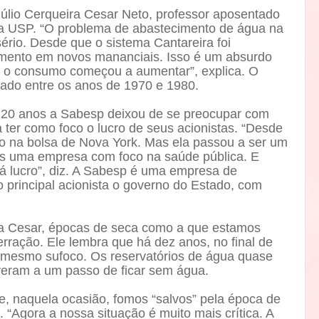
Júlio Cerqueira Cesar Neto, professor aposentado
da USP. “O problema de abastecimento de água na
sério. Desde que o sistema Cantareira foi
imento em novos mananciais. Isso é um absurdo
ue o consumo começou a aumentar”, explica. O
rado entre os anos de 1970 e 1980.
e 20 anos a Sabesp deixou de se preocupar com
 ter como foco o lucro de seus acionistas. “Desde
o na bolsa de Nova York. Mas ela passou a ser um
is uma empresa com foco na saúde pública. E
á lucro”, diz. A Sabesp é uma empresa de
principal acionista o governo do Estado, com
ra Cesar, épocas de seca como a que estamos
rração. Ele lembra que há dez anos, no final de
 mesmo sufoco. Os reservatórios de água quase
veram a um passo de ficar sem água.
e, naquela ocasião, fomos “salvos” pela época de
. “Agora a nossa situação é muito mais crítica. A