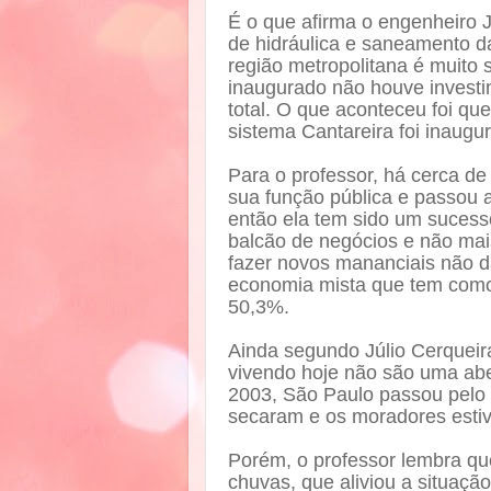
É o que afirma o engenheiro 
de hidráulica e saneamento 
região metropolitana é muito 
inaugurado não houve invest
total. O que aconteceu foi q
sistema Cantareira foi inaugu
Para o professor, há cerca d
sua função pública e passou a
então ela tem sido um sucess
balcão de negócios e não ma
fazer novos mananciais não d
economia mista que tem como 
50,3%.
Ainda segundo Júlio Cerquei
vivendo hoje não são uma abe
2003, São Paulo passou pelo
secaram e os moradores esti
Porém, o professor lembra qu
chuvas, que aliviou a situação