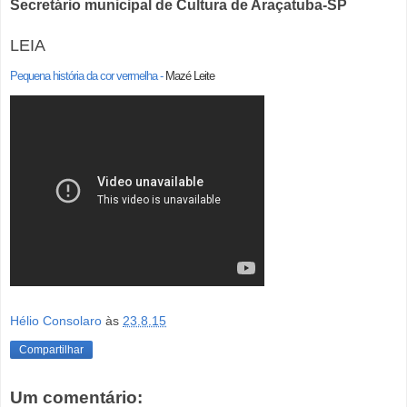
Secretário municipal de Cultura de Araçatuba-SP
LEIA
Pequena história da cor vermelha -
Mazé Leite
Hélio Consolaro
às
23.8.15
Compartilhar
Um comentário: