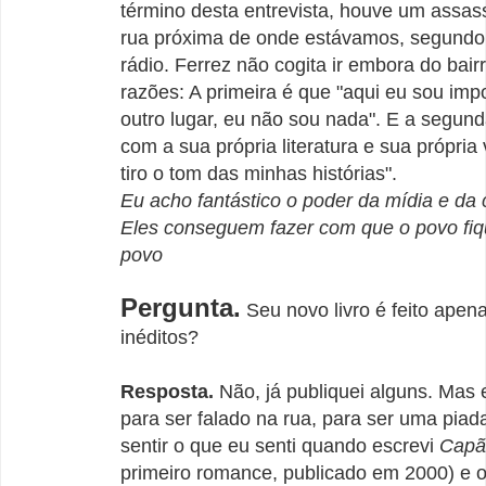
término desta entrevista, houve um assa
rua próxima de onde estávamos, segundo
rádio. Ferrez não cogita ir embora do bair
razões: A primeira é que "aqui eu sou imp
outro lugar, eu não sou nada". E a segund
com a sua própria literatura e sua própria
tiro o tom das minhas histórias".
Eu acho fantástico o poder da mídia e da c
Eles conseguem fazer com que o povo fiq
povo
Pergunta.
Seu novo livro é feito apen
inéditos?
Resposta.
Não, já publiquei alguns. Mas e
para ser falado na rua, para ser uma piad
sentir o que eu senti quando escrevi
Capã
primeiro romance, publicado em 2000) e 