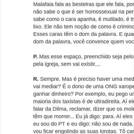
Malafaia fala as besteiras que ele fala, po
não sabe o que é ser homossexual na peri
sabe como o cara apanha, é mutilado, é 
lixo. Ele não tem noção de como é crimino
Esses caras têm o dom da palavra. E qua
dom da palavra, você convence quem você
P.
Mas esse espaço, preenchido seja pelo 
pela igreja, sem vai existir....
R.
Sempre. Mas é preciso haver uma me
vai mediar? É o dono de uma ONG xarope
ganhar dinheiro? Por exemplo, eu pego um
maioria dos taxistas é de ultradireita. Aí
falar da Dilma, reclamar, dizer que os mo
têm que morrer... Eu já digo: para. Aí ele
eu sou do PT e eu digo: não sou de nada
vou ficar engolindo as suas lorotas. Tô c