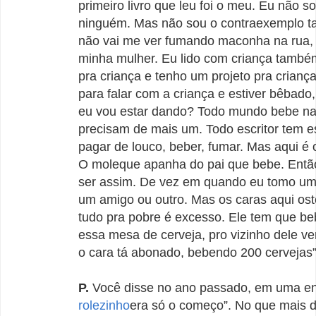
primeiro livro que leu foi o meu. Eu não s
ninguém. Mas não sou o contraexemplo 
não vai me ver fumando maconha na rua,
minha mulher. Eu lido com criança também
pra criança e tenho um projeto pra criança
para falar com a criança e estiver bêbad
eu vou estar dando? Todo mundo bebe na
precisam de mais um. Todo escritor tem e
pagar de louco, beber, fumar. Mas aqui é o
O moleque apanha do pai que bebe. Entã
ser assim. De vez em quando eu tomo u
um amigo ou outro. Mas os caras aqui os
tudo pra pobre é excesso. Ele tem que be
essa mesa de cerveja, pro vizinho dele ver 
o cara tá abonado, bebendo 200 cervejas”
P.
Você disse no ano passado, em uma en
rolezinho
era só o começo”. No que mais 