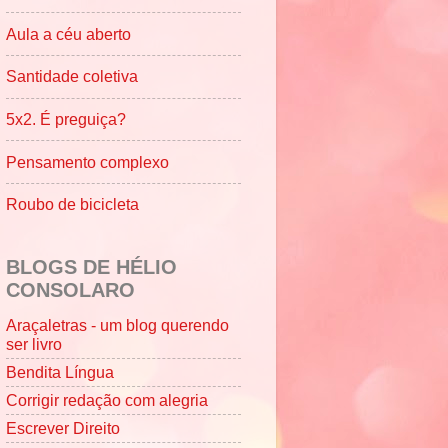
Aula a céu aberto
Santidade coletiva
5x2. É preguiça?
Pensamento complexo
Roubo de bicicleta
BLOGS DE HÉLIO
CONSOLARO
Araçaletras - um blog querendo
ser livro
Bendita Língua
Corrigir redação com alegria
Escrever Direito