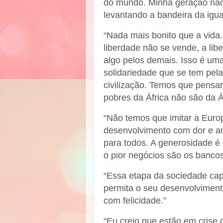
do mundo. Minha geração não
levantando a bandeira da igua
“Nada mais bonito que a vida.
liberdade não se vende, a li
algo pelos demais. Isso é uma
solidariedade que se tem pel
civilização. Temos que pensa
pobres da África não são da 
“Não temos que imitar a Eur
desenvolvimento com dor e an
para todos. A generosidade é
o pior negócios são os bancos
“Essa etapa da sociedade capi
permita o seu desenvolvimen
com felicidade.”
“Eu creio que estão em crise 