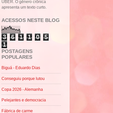
UBER. O gênero crônica
apresenta um texto curto.
ACESSOS NESTE BLOG
3
6
1
1
0
5
1
POSTAGENS
POPULARES
Biguá - Eduardo Dias
Conseguiu porque lutou
Copa 2026 - Alemanha
Pelejantes e democracia
Fábrica de carme