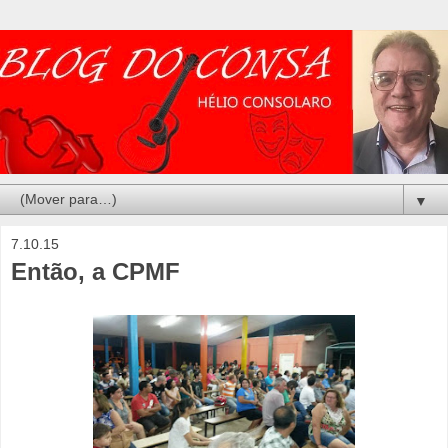
▼
7.10.15
Então, a CPMF