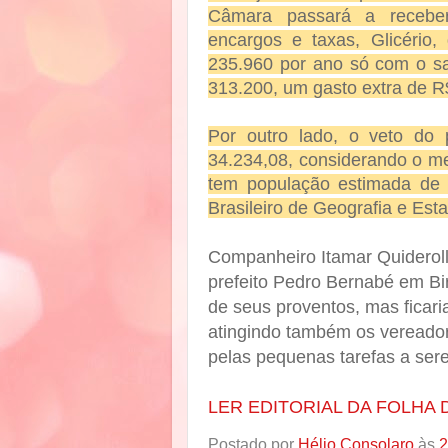
Câmara passará a receber
encargos e taxas, Glicéri
235.960 por ano só com o sa
313.200, um gasto extra de R
Por outro lado, o veto do
34.234,08, considerando o me
tem população estimada de 
Brasileiro de Geografia e Esta
Companheiro Itamar Quiderolli
prefeito Pedro Bernabé em Bir
de seus proventos, mas ficari
atingindo também os vereador
pelas pequenas tarefas a se
LER EDITORIAL DA FOLHA 
Postado por
Hélio Consolaro
às
2