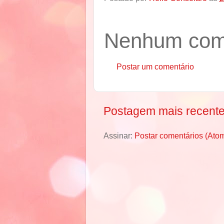
Nenhum come
Postar um comentário
Postagem mais recent
Assinar:
Postar comentários (Ato