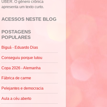
UBER. O gênero crônica
apresenta um texto curto.
ACESSOS NESTE BLOG
POSTAGENS
POPULARES
Biguá - Eduardo Dias
Conseguiu porque lutou
Copa 2026 - Alemanha
Fábrica de carme
Pelejantes e democracia
Aula a céu aberto