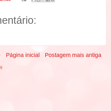
ntário:
e
Página inicial
Postagem mais antiga
m)