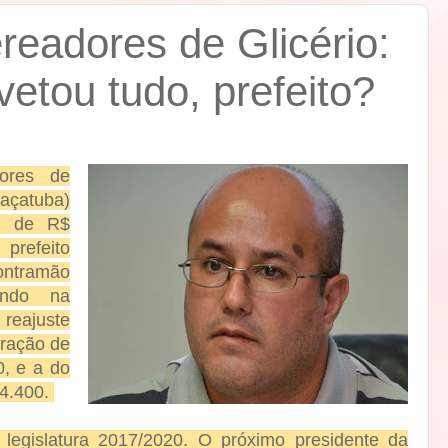
ereadores de Glicério:
vetou tudo, prefeito?
ores de
açatuba)
al de R$
prefeito
contramão
hando na
reajuste
eração de
, e a do
 4.400.
 legislatura 2017/2020. O próximo presidente da