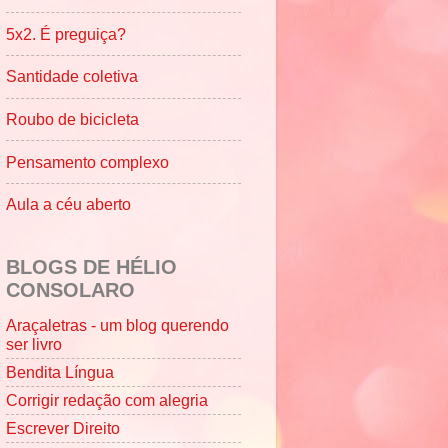
5x2. É preguiça?
Santidade coletiva
Roubo de bicicleta
Pensamento complexo
Aula a céu aberto
BLOGS DE HÉLIO
CONSOLARO
Araçaletras - um blog querendo
ser livro
Bendita Língua
Corrigir redação com alegria
Escrever Direito