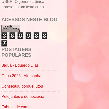
UBER. O gênero crônica
apresenta um texto curto.
ACESSOS NESTE BLOG
3
6
0
9
8
8
7
POSTAGENS
POPULARES
Biguá - Eduardo Dias
Copa 2026 - Alemanha
Conseguiu porque lutou
Pelejantes e democracia
Fábrica de carme