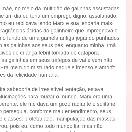
 mãe, no meio da multidão de galinhas assustadas
ue um dia eu teria um emprego digno, assalariado,
to eu replicava lendo Marx e sua lendária mais-
 fragrâncias ácidas do galinheiro que impregnava o
 no fundo de uma gamela antiga jogando punhados
do as galinhas aos seus pés, enquanto minha irmã
ivos de criança febril tomada de catapora
as galinhas em seus tráfegos de vai e vem não
 Era-me tudo misturado naquele imenso e amorfo
es da felicidade humana.
a sabedoria de irresistível tentação, estava
lucinações para mudar o mundo. Marx era uma
rente, ele me dava um gozo radiante e solitário,
 o perseguia, conforme meu entendimento, seus
e classes, proletariado, manipulação das massas,
rou, pois eu, como todo mundo lia, mas não