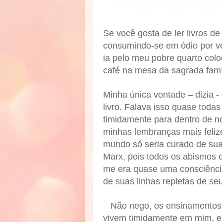
Se você gosta de ler livros de
consumindo-se em ódio por v
ia pelo meu pobre quarto co
café na mesa da sagrada famí
Minha única vontade – dizia - 
livro. Falava isso quase tod
timidamente para dentro de n
minhas lembranças mais feli
mundo só seria curado de sua
Marx, pois todos os abismos d
me era quase uma consciência
de suas linhas repletas de se
Não nego, os ensinamentos 
vivem timidamente em mim, e