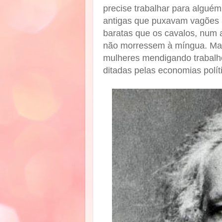
precise trabalhar para algué
antigas que puxavam vagões 
baratas que os cavalos, num a
não morressem à míngua. Mar
mulheres mendigando trabal
ditadas pelas economias polít