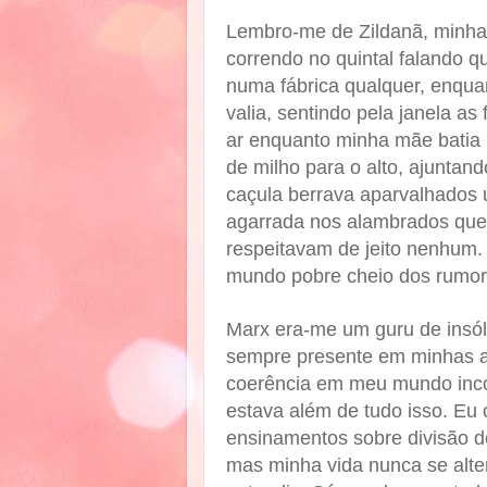
Lembro-me de Zildanã, minha
correndo no quintal falando q
numa fábrica qualquer, enquan
valia, sentindo pela janela as
ar enquanto minha mãe batia
de milho para o alto, ajuntan
caçula berrava aparvalhados u
agarrada nos alambrados que 
respeitavam de jeito nenhum.
mundo pobre cheio dos rumor
Marx era-me um guru de insólit
sempre presente em minhas a
coerência em meu mundo incoe
estava além de tudo isso. Eu
ensinamentos sobre divisão d
mas minha vida nunca se alte