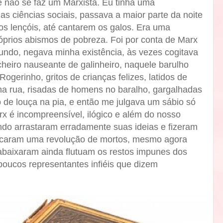
 não se faz um Marxista. Eu tinha uma
as ciências sociais, passava a maior parte da noite
s lençóis, até cantarem os galos. Era uma
prios abismos de pobreza. Foi por conta de Marx
undo, negava minha existência, às vezes cogitava
heiro nauseante de galinheiro, naquele barulho
Rogerinho, gritos de crianças felizes, latidos de
na rua, risadas de homens no baralho, gargalhadas
 de louça na pia, e então me julgava um sábio só
rx é incompreensível, ilógico e além do nosso
do arrastaram erradamente suas ideias e fizeram
vocaram uma revolução de mortos, mesmo agora
abaixaram ainda flutuam os restos impunes dos
poucos representantes infiéis que dizem