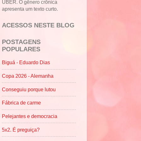
UBER. O gênero crônica
apresenta um texto curto.
ACESSOS NESTE BLOG
POSTAGENS
POPULARES
Biguá - Eduardo Dias
Copa 2026 - Alemanha
Conseguiu porque lutou
Fábrica de carme
Pelejantes e democracia
5x2. É preguiça?