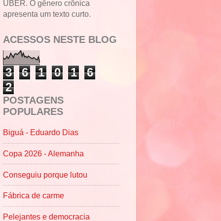
UBER. O gênero crônica
apresenta um texto curto.
ACESSOS NESTE BLOG
3
6
1
0
1
6
2
POSTAGENS
POPULARES
Biguá - Eduardo Dias
Copa 2026 - Alemanha
Conseguiu porque lutou
Fábrica de carme
Pelejantes e democracia