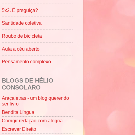
5x2. É preguiça?
Santidade coletiva
Roubo de bicicleta
Aula a céu aberto
Pensamento complexo
BLOGS DE HÉLIO
CONSOLARO
Araçaletras - um blog querendo
ser livro
Bendita Língua
Corrigir redação com alegria
Escrever Direito