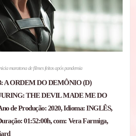
inicia maratona de filmes feitos após pandemia
: A ORDEM DO DEMÔNIO (D)
JURING: THE DEVIL MADE ME DO
s, Ano de Produção: 2020, Idioma: INGLÊS,
Duração: 01:52:00h, com: Vera Farmiga,
liard