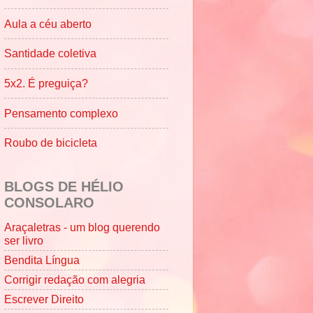
Aula a céu aberto
Santidade coletiva
5x2. É preguiça?
Pensamento complexo
Roubo de bicicleta
BLOGS DE HÉLIO
CONSOLARO
Araçaletras - um blog querendo
ser livro
Bendita Língua
Corrigir redação com alegria
Escrever Direito