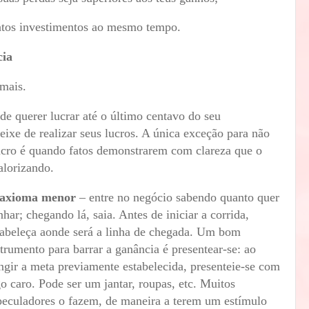
ntos investimentos ao mesmo tempo.
cia
emais.
de querer lucrar até o último centavo do seu
ixe de realizar seus lucros. A única exceção para não
cro é quando fatos demonstrarem com clareza que o
alorizando.
 axioma menor
– entre no negócio sabendo quanto quer
nhar; chegando lá, saia. Antes de iniciar a corrida,
tabeleça aonde será a linha de chegada. Um bom
strumento para barrar a ganância é presentear-se: ao
ingir a meta previamente estabelecida, presenteie-se com
go caro. Pode ser um jantar, roupas, etc. Muitos
peculadores o fazem, de maneira a terem um estímulo