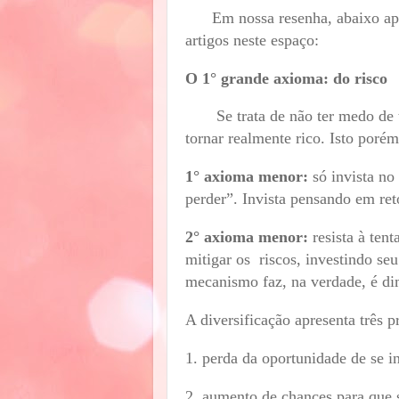
Em nossa resenha, abaixo apres
artigos neste espaço:
O 1° grande axioma: do risco
Se trata de não ter medo de tom
tornar realmente rico. Isto poré
1° axioma menor:
só invista no
perder”. Invista pensando em re
2° axioma menor:
resista à tent
mitigar os riscos, investindo se
mecanismo faz, na verdade, é dim
A diversificação apresenta três 
1. perda da oportunidade de se i
2. aumento de chances para que s