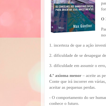
pa
for
O 
Pa
no
1. incerteza de que a ação invest
2. dificuldade de se desapegar d
3. dificuldade em assumir o erro, 
4.º axioma menor
– aceite as p
Conte que irá incorrer em várias
aceitar as pequenas perdas.
- O comportamento do ser human
conhece o futuro.