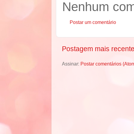
Nenhum come
Postar um comentário
Postagem mais recent
Assinar:
Postar comentários (Ato