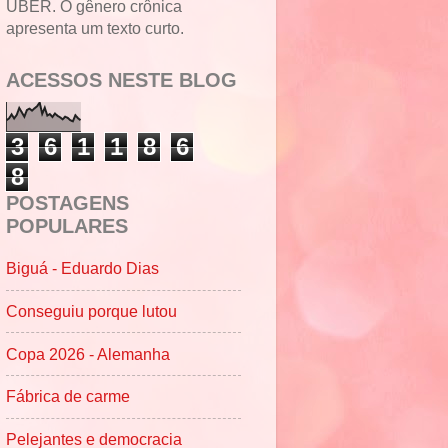
UBER. O gênero crônica
apresenta um texto curto.
ACESSOS NESTE BLOG
3
6
1
1
8
6
8
POSTAGENS
POPULARES
Biguá - Eduardo Dias
Conseguiu porque lutou
Copa 2026 - Alemanha
Fábrica de carme
Pelejantes e democracia