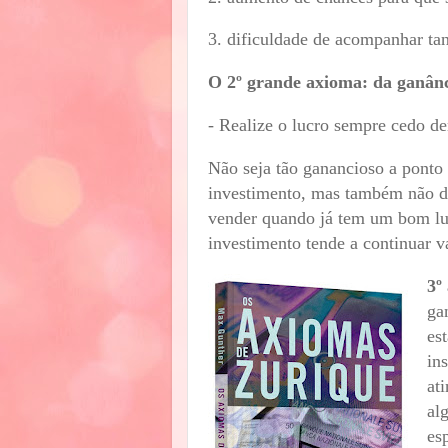
3. dificuldade de acompanhar ta
O 2º grande axioma: da ganân
- Realize o lucro sempre cedo d
Não seja tão ganancioso a ponto 
investimento, mas também não de
vender quando já tem um bom lu
investimento tende a continuar v
3º
ga
es
in
at
al
es