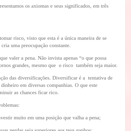
entamos os axiomas e seus significados, em três
ar risco, visto que esta é a única maneira de se
m cria uma preocupação constante.
 que valer a pena. Não invista apenas “o que possa
tornos grandes, mesmo que o risco também seja maior.
ação das diversificações. Diversificar é a tentativa de
u dinheiro em diversas companhias. O que este
inuir as chances ficar rico.
problemas:
nvestir muito em uma posição que valha a pena;
uas perdas seja superiores aos teus ganhos;