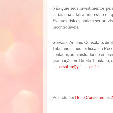
Não guie seus investimentos pel
certas cria a falsa impressão de
Eventos físicos podem ser previ
incontroláveis.
Gervásio Antônio Consolaro, dire
Tributário e
a
uditor fiscal da Rec
contador, administrador de empres
graduação em Direito Tributário,
g.consolaro@yahoo.com.br
Postado por
Hélio Consolaro
às
2