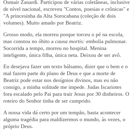
Osmair Zanardi. Participou de várias coletâneas, inclusive
de nível nacional, escreveu "Contos, poesias e crônicas" e
"A princesinha da Alta Sorocabana (coleção de dois
volumes). Muito amado por Beatriz.
Grosso modo, ela morreu porque torceu o pé na escola,
mas constou no óbito a
causa mortis:
embolia pulmonar.
Socorrida a tempo, morreu no hospital. Menina
inteligente, única filha, única neta. Deixou de ser avô.
Eu desejava fazer um texto bálsamo, dizer que o bem e o
mal fazem parte do plano de Deus e que a morte de
Beatriz pode estar nos desígnios divinos, m
as eu não
consigo, a minha solitude me impede.
Judas Iscariotes
fora escalado pelo Pai para trair Jesus por 30 dinheiros. O
roteiro do Senhor tinha de ser cumprido.
A nossa vida dá certo por um tempão, basta acontecer
alguma tragédia para maldizermos o mundo, às vezes, o
próprio Deus.