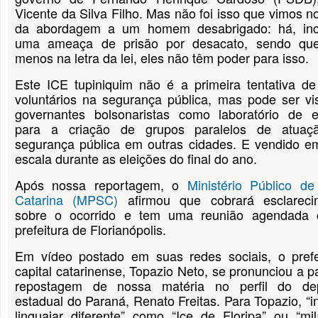
Vicente da Silva Filho. Mas não foi isso que vimos n
da abordagem a um homem desabrigado: há, incl
uma ameaça de prisão por desacato, sendo que
menos na letra da lei, eles não têm poder para isso.
Este ICE tupiniquim não é a primeira tentativa de 
voluntários na segurança pública, mas pode ser vi
governantes bolsonaristas como laboratório de e
para a criação de grupos paralelos de atua
segurança pública em outras cidades. E vendido e
escala durante as eleições do final do ano.
Após nossa reportagem, o
Ministério Público d
Catarina (MPSC)
afirmou que cobrará esclareci
sobre o ocorrido e tem uma reunião agendada
prefeitura de Florianópolis.
Em vídeo postado em suas redes sociais, o prefe
capital catarinense, Topazio Neto, se pronunciou a pa
repostagem de nossa matéria no perfil do de
estadual do Paraná, Renato Freitas. Para Topazio, “i
linguajar diferente” como “Ice de Floripa” ou “mil