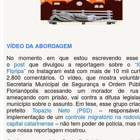
VÍDEO DA ABORDAGEM
No momento em que estou escrevendo esse 
o
post
que divulgou a reportagem sobre o
“
Floripa”
no Instagram está com mais de 10 mil curt
2.800 comentários. O vídeo, que mostra voluntár
Secretaria Municipal de Segurança e Ordem Públ
Florianópolis acossando um morador de ru
ameaçando com prisão, vai contra a difusa legisl
município sobre o assunto. Em tese, esse grupo cria
prefeito
Topazio Neto (PSD)
– responsável
implementação de um
controle migratório na rodovi
capital catarinense
– não tem poder de polícia, mas 
que nossa reportagem mostrou.