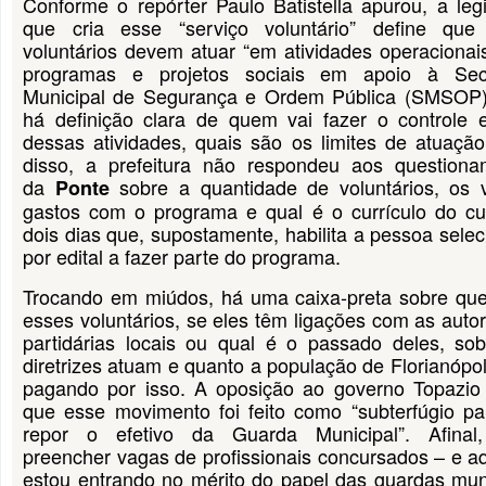
Conforme o repórter Paulo Batistella apurou, a leg
que cria esse “serviço voluntário” define que
voluntários devem atuar “em atividades operaciona
programas e projetos sociais em apoio à Secr
Municipal de Segurança e Ordem Pública (SMSOP)
há definição clara de quem vai fazer o controle 
dessas atividades, quais são os limites de atuaçã
disso, a prefeitura não respondeu aos questiona
da
sobre a quantidade de voluntários, os 
Ponte
gastos com o programa e qual é o currículo do cu
dois dias que, supostamente, habilita a pessoa sele
por edital a fazer parte do programa.
Trocando em miúdos, há uma caixa-preta sobre qu
esses voluntários, se eles têm ligações com as auto
partidárias locais ou qual é o passado deles, so
diretrizes atuam e quanto a população de Florianópol
pagando por isso. A oposição ao governo Topazio 
que esse movimento foi feito como “subterfúgio p
repor o efetivo da Guarda Municipal”. Afinal,
preencher vagas de profissionais concursados – e a
estou entrando no mérito do papel das guardas mun