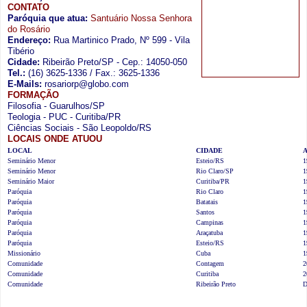
CONTATO
Paróquia que atua:
Santuário Nossa Senhora
do Rosário
Endereço:
Rua Martinico Prado, Nº 599 - Vila
Tibério
Cidade:
Ribeirão Preto/SP - Cep.: 14050-050
Tel.:
(16) 3625-1336 / Fax.: 3625-1336
E-Mails:
rosariorp@globo.com
FORMAÇÃO
Filosofia - Guarulhos/SP
Teologia - PUC - Curitiba/PR
Ciências Sociais - São Leopoldo/RS
LOCAIS ONDE ATUOU
LOCAL
CIDADE
Seminário Menor
Esteio/RS
1
Seminário Menor
Rio Claro/SP
1
Seminário Maior
Curitiba/PR
1
Paróquia
Rio Claro
1
Paróquia
Batatais
1
Paróquia
Santos
1
Paróquia
Campinas
1
Paróquia
Araçatuba
1
Paróquia
Esteio/RS
1
Missionário
Cuba
1
Comunidade
Contagem
2
Comunidade
Curitiba
2
Comunidade
Ribeirão Preto
D