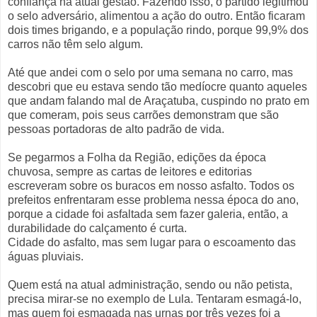
confiança na atual gestão. Fazendo isso, o partido legitimou
o selo adversário, alimentou a ação do outro. Então ficaram
dois times brigando, e a população rindo, porque 99,9% dos
carros não têm selo algum.
Até que andei com o selo por uma semana no carro, mas
descobri que eu estava sendo tão medíocre quanto aqueles
que andam falando mal de Araçatuba, cuspindo no prato em
que comeram, pois seus carrões demonstram que são
pessoas portadoras de alto padrão de vida.
Se pegarmos a Folha da Região, edições da época
chuvosa, sempre as cartas de leitores e editorias
escreveram sobre os buracos em nosso asfalto. Todos os
prefeitos enfrentaram esse problema nessa época do ano,
porque a cidade foi asfaltada sem fazer galeria, então, a
durabilidade do calçamento é curta.
Cidade do asfalto, mas sem lugar para o escoamento das
águas pluviais.
Quem está na atual administração, sendo ou não petista,
precisa mirar-se no exemplo de Lula. Tentaram esmagá-lo,
mas quem foi esmagada nas urnas por três vezes foi a