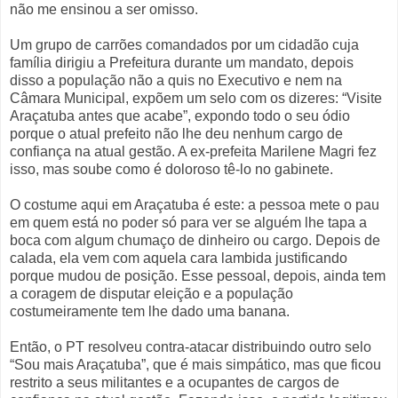
não me ensinou a ser omisso.
Um grupo de carrões comandados por um cidadão cuja
família dirigiu a Prefeitura durante um mandato, depois
disso a população não a quis no Executivo e nem na
Câmara Municipal, expõem um selo com os dizeres: “Visite
Araçatuba antes que acabe”, expondo todo o seu ódio
porque o atual prefeito não lhe deu nenhum cargo de
confiança na atual gestão. A ex-prefeita Marilene Magri fez
isso, mas soube como é doloroso tê-lo no gabinete.
O costume aqui em Araçatuba é este: a pessoa mete o pau
em quem está no poder só para ver se alguém lhe tapa a
boca com algum chumaço de dinheiro ou cargo. Depois de
calada, ela vem com aquela cara lambida justificando
porque mudou de posição. Esse pessoal, depois, ainda tem
a coragem de disputar eleição e a população
costumeiramente tem lhe dado uma banana.
Então, o PT resolveu contra-atacar distribuindo outro selo
“Sou mais Araçatuba”, que é mais simpático, mas que ficou
restrito a seus militantes e a ocupantes de cargos de