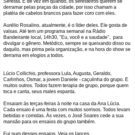
Seresta. E de vez em quando, os seresteiros querem se
derramar pelas praças da cidade, por isso chamam a
platéia de cabelos brancos para fazer coro com eles.
Aurélio Rosalino, atualmente, é o líder deles. Ele gosta de
valsas. Até tem um programa semanal na Rádio
Bandeirante local, 14h30, "Eu, você e a saudade", para
divulgar o gênero. Metódico, sempre se queixando disso ou
daquilo, mas prima pela organização, e na hora do show se
derrama em elogios a todos.
Lúcio Collichio, professora Lula, Augusta, Geraldo,
Carlinhos, Osmar, a jovem Daniele - caçulinha do grupo. E
muitos outros. Todos fazem terapia de grupo, porque quem
toca e canta, seus males espanta.
Ensaiam às terças-feiras à noite na casa da Ana Lúcia.
Cada ensaio é uma festa com muitos sorrisos. Todos levam
bebidas e comidas. Às vezes, o José Soares cede a sua
mansão para os ensaios do grupo também.
Fui num desses ensaios. Veja os lances.