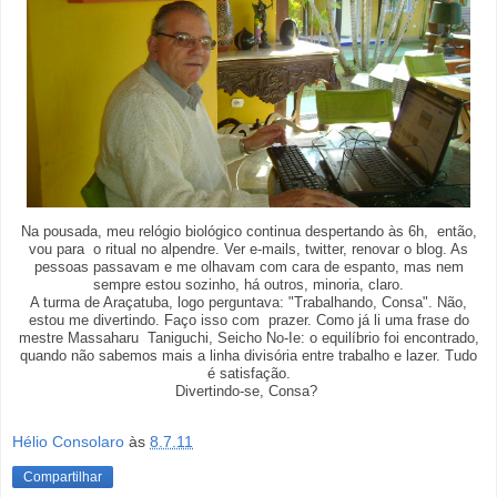
Na pousada, meu relógio biológico continua despertando às 6h, então,
vou para o ritual no alpendre. Ver e-mails, twitter, renovar o blog. As
pessoas passavam e me olhavam com cara de espanto, mas nem
sempre estou sozinho, há outros, minoria, claro.
A turma de Araçatuba, logo perguntava: "Trabalhando, Consa". Não,
estou me divertindo. Faço isso com prazer. Como já li uma frase do
mestre Massaharu Taniguchi, Seicho No-Ie: o equilíbrio foi encontrado,
quando não sabemos mais a linha divisória entre trabalho e lazer. Tudo
é satisfação.
Divertindo-se, Consa?
Hélio Consolaro
às
8.7.11
Compartilhar