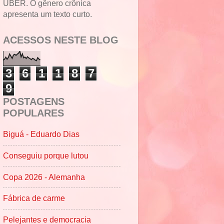
UBER. O gênero crônica
apresenta um texto curto.
ACESSOS NESTE BLOG
3
6
1
1
8
7
9
POSTAGENS
POPULARES
Biguá - Eduardo Dias
Conseguiu porque lutou
Copa 2026 - Alemanha
Fábrica de carme
Pelejantes e democracia