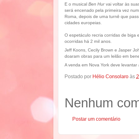
E o musical
Ben Hur
vai voltar às sua
será encenado pela primeira vez nu
Roma, depois de uma turnê que pass
cidades europeias.
O espetáculo recria corridas de biga 
ocorridas há 2 mil anos.
Jeff Koons, Cecily Brown e Jasper Jo
doaram obras para um leilão em benef
A venda em Nova York deve levantar 
Postado por
Hélio Consolaro
às
2
Nenhum come
Postar um comentário