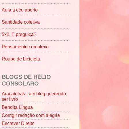
Aula a céu aberto
Santidade coletiva
5x2. É preguiça?
Pensamento complexo
Roubo de bicicleta
BLOGS DE HÉLIO
CONSOLARO
Araçaletras - um blog querendo
ser livro
Bendita Língua
Corrigir redação com alegria
Escrever Direito