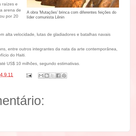
s raízes e
ma arena de
A obra 'Mutações' brinca com diferentes feições do
ou por 20
líder comunista Lênin
em alta velocidade, lutas de gladiadores e batalhas navais
hns, entre outros integrantes da nata da arte contemporânea,
ício do Haiti.
até US$ 10 milhões, segundo estimativas.
4.9.11
ntário: