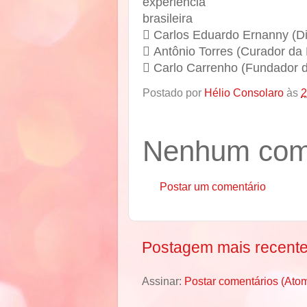
experiência
brasileira
 Carlos Eduardo Ernanny (Di
 Antônio Torres (Curador da 
 Carlo Carrenho (Fundador 
Postado por
Hélio Consolaro
às
2
Nenhum come
Postar um comentário
Postagem mais recent
Assinar:
Postar comentários (Ato