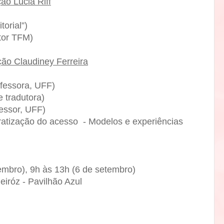
ão Lucia Riff
torial”)
tor TFM)
ão Claudiney Ferreira
fessora, UFF)
e tradutora)
essor, UFF)
atização do acesso - Modelos e experiências
embro), 9h às 13h (6 de setembro)
eiróz - Pavilhão Azul