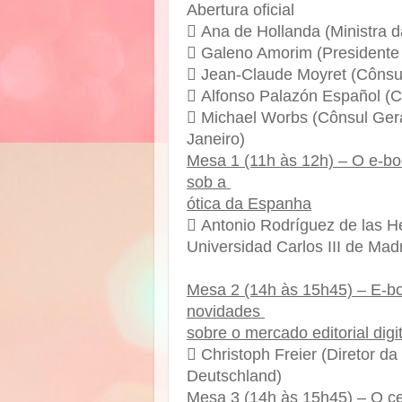
Abertura oficial
 Ana de Hollanda (Ministra d
 Galeno Amorim (Presidente 
 Jean-Claude Moyret (Cônsul
 Alfonso Palazón Español (C
 Michael Worbs (Cônsul Ger
Janeiro)
Mesa 1 (11h às 12h) – O e-boo
sob a
ótica da Espanha
 Antonio Rodríguez de las Her
Universidad Carlos III de Madr
Mesa 2 (14h às 15h45) – E-bo
novidades
sobre o mercado editorial digit
 Christoph Freier (Diretor d
Deutschland)
Mesa 3 (14h às 15h45) – O cen