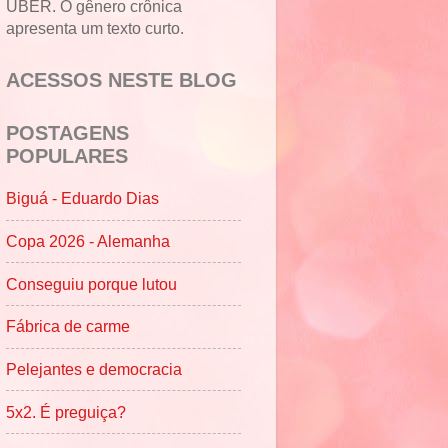
UBER. O gênero crônica
apresenta um texto curto.
ACESSOS NESTE BLOG
POSTAGENS
POPULARES
Biguá - Eduardo Dias
Copa 2026 - Alemanha
Conseguiu porque lutou
Fábrica de carme
Pelejantes e democracia
5x2. É preguiça?