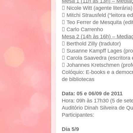
Mesa 1 (11h às 13h) – Mediaç
 Nicole Witt (agente literária)
 Mitchi Strausfeld (“leitora edi
 Teo Ferrer de Mesquita (edi
 Carlo Carrenho
Mesa 2 (14h às 16h) – Mediaç
 Berthold Zilly (tradutor)
 Susanne Kampff Lages (pro
 Carola Saavedra (escritora 
 Johannes Kretschmen (prof
Colóquio: E-books e a democr
de bibliotecas
Data: 05 e 06/09 de 2011
Hora: 09h às 17h30 (5 de set
Auditório Dinah Silveira de Qu
Participantes:
Dia 5/9