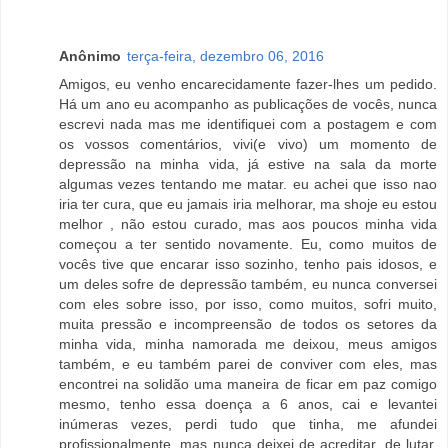
Anônimo
terça-feira, dezembro 06, 2016
Amigos, eu venho encarecidamente fazer-lhes um pedido.
Há um ano eu acompanho as publicações de vocês, nunca
escrevi nada mas me identifiquei com a postagem e com
os vossos comentários, vivi(e vivo) um momento de
depressão na minha vida, já estive na sala da morte
algumas vezes tentando me matar. eu achei que isso nao
iria ter cura, que eu jamais iria melhorar, ma shoje eu estou
melhor , não estou curado, mas aos poucos minha vida
começou a ter sentido novamente. Eu, como muitos de
vocês tive que encarar isso sozinho, tenho pais idosos, e
um deles sofre de depressão também, eu nunca conversei
com eles sobre isso, por isso, como muitos, sofri muito,
muita pressão e incompreensão de todos os setores da
minha vida, minha namorada me deixou, meus amigos
também, e eu também parei de conviver com eles, mas
encontrei na solidão uma maneira de ficar em paz comigo
mesmo, tenho essa doença a 6 anos, cai e levantei
inúmeras vezes, perdi tudo que tinha, me afundei
profissionalmente, mas nunca deixei de acreditar, de lutar,