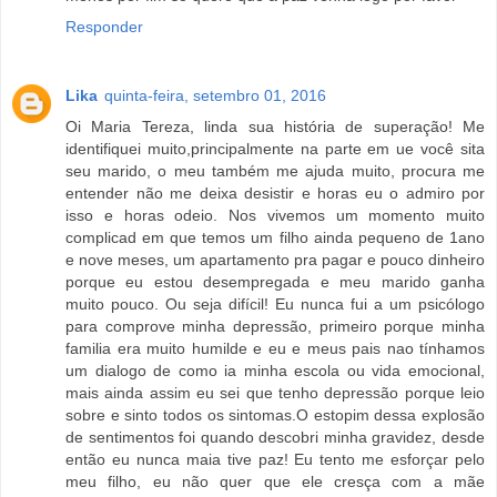
Responder
Lika
quinta-feira, setembro 01, 2016
Oi Maria Tereza, linda sua história de superação! Me
identifiquei muito,principalmente na parte em ue você sita
seu marido, o meu também me ajuda muito, procura me
entender não me deixa desistir e horas eu o admiro por
isso e horas odeio. Nos vivemos um momento muito
complicad em que temos um filho ainda pequeno de 1ano
e nove meses, um apartamento pra pagar e pouco dinheiro
porque eu estou desempregada e meu marido ganha
muito pouco. Ou seja difícil! Eu nunca fui a um psicólogo
para comprove minha depressão, primeiro porque minha
familia era muito humilde e eu e meus pais nao tínhamos
um dialogo de como ia minha escola ou vida emocional,
mais ainda assim eu sei que tenho depressão porque leio
sobre e sinto todos os sintomas.O estopim dessa explosão
de sentimentos foi quando descobri minha gravidez, desde
então eu nunca maia tive paz! Eu tento me esforçar pelo
meu filho, eu não quer que ele cresça com a mãe