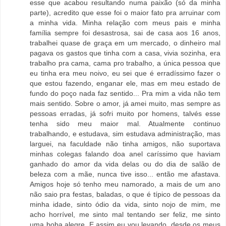
esse que acabou resultando numa paixão (só da minha
parte), acredito que esse foi o maior fato pra arruinar com
a minha vida. Minha relação com meus pais e minha
família sempre foi desastrosa, sai de casa aos 16 anos,
trabalhei quase de graça em um mercado, o dinheiro mal
pagava os gastos que tinha com a casa, vivia sozinha, era
trabalho pra cama, cama pro trabalho, a única pessoa que
eu tinha era meu noivo, eu sei que é erradíssimo fazer o
que estou fazendo, enganar ele, mas em meu estado de
fundo do poço nada faz sentido... Pra mim a vida não tem
mais sentido. Sobre o amor, já amei muito, mas sempre as
pessoas erradas, já sofri muito por homens, talvés esse
tenha sido meu maior mal. Atualmente continuo
trabalhando, e estudava, sim estudava administração, mas
larguei, na faculdade não tinha amigos, não suportava
minhas colegas falando doa anel caríssimo que haviam
ganhado do amor da vida delas ou do dia de salão de
beleza com a mãe, nunca tive isso... então me afastava.
Amigos hoje só tenho meu namorado, a mais de um ano
não saio pra festas, baladas, o que é típico de pessoas da
minha idade, sinto ódio da vida, sinto nojo de mim, me
acho horrível, me sinto mal tentando ser feliz, me sinto
uma boba alegre. E assim eu vou levando, desde os meus