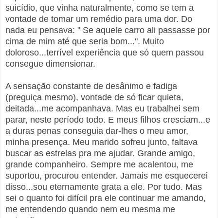
suicídio, que vinha naturalmente, como se tem a
vontade de tomar um remédio para uma dor. Do
nada eu pensava: " Se aquele carro ali passasse por
cima de mim até que seria bom...". Muito
doloroso...terrível experiência que só quem passou
consegue dimensionar.
A sensação constante de desânimo e fadiga
(preguiça mesmo), vontade de só ficar quieta,
deitada...me acompanhava. Mas eu trabalhei sem
parar, neste período todo. E meus filhos cresciam...e
a duras penas conseguia dar-lhes o meu amor,
minha presença. Meu marido sofreu junto, faltava
buscar as estrelas pra me ajudar. Grande amigo,
grande companheiro. Sempre me acalentou, me
suportou, procurou entender. Jamais me esquecerei
disso...sou eternamente grata a ele. Por tudo. Mas
sei o quanto foi difícil pra ele continuar me amando,
me entendendo quando nem eu mesma me