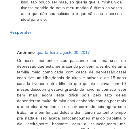
isso, tão pouco ser mãe, só queria que a minha vida
tivesse sentido de novo meu marido é ótimo as vezes
acho que não sou suficiente e que não sou a pessoa
ideal para ele.
Responder
Anônimo
quarta-feira, agosto 30, 2017
Oi nesse momento estou passando por uma crise de
depressão que esta me matando por dentro,venho de uma
família meio complicada com casos de depressão,casei
cedo tive um filho,depois de altos e baixos e de 15 anos
casada tivenos outro filho,só que qd ele estáva com 10
meses descobri q estava grávida de novo,no começo levei
bem mais agora está difícil pois pelo fato deles
dependerem muito de mim está acabando comigo,por mais
q ame eles a vontade e de sair correndo,pois agora sem
trabalhar e em função deles o dia inteiro não tenho tempo
pra nada,e isso acaba sufocando,meu marido trabalha o
dia inteiro,sofre bastante com a situação,tenta me