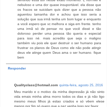
sentindo essa dor nesse exato momento. E horrível e
nebuloso e uma dor quase insuportável. ela disse que
os fracos se suicidam quis dizer que a pessoa não
aguentou tamanha dor e achou que isso seria a
solução que sua irmã tenha um bom lugar e enquanto
a você espero que vc melhora e siga em frente. tenho
uma irmã só de pensar no que você dissé e tão
doloroso perder uma pessoa tão queria e especial
para isso né. mais acredito que seja o maligno
também viu pois ele quer destruir o ser humano para
frustrar os planos de Deus como ele não pode atingir
deus ele atinge quem Deus ama o ser humano. fique
bem
Responder
Qualityclass@hotmail.com
quinta-feira, agosto 25, 2016
Meu marido e o motivo da minha depressão já não sinto
vida emais minha alma morro todos os dias e já não ligo
mesmo meus filhos já estao criados e só vêem elese
menos por fim só quero que a paz venha logo por favor