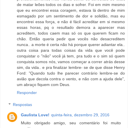
de matar leões todos os dias e sofrer. Foi em mim mesmo
que eu encontrei essa coragem, estava lá dentro de mim
esmagado por um sentimento de dor e solidão, mas eu
encontrei essa força, e não é fácil acreditar em si mesmo
essas horas, pq o resultado demora a aparecer mas
acreditem, todos caem mas só os que querem ficam no
chão. Então queria pedir que vocês não desacreditem
nunca.. a morte é certa não há porque querer adiantar ela..
outra coisa para todas coisas da vida que você pode
conquistar o "não" você já tem, pra tudo e o sim só quem
conquista somos nós, vamos começar a correr atrás desse
sim, da vida.. e pra finalizar lembre- se de que disse Henry
Ford: "Quando tudo lhe parecer contrário lembre-se do
avião que decola contra o vento, e não com a ajuda dele",
um abraço fiquem com Deus.
Responder
Respostas
Gaulista Love!
quinta-feira, dezembro 29, 2016
Muito obrigado amigo, seu comentário foi muito