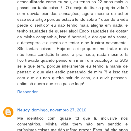
desequilibrada como eu sou, eu tenho so 22 anos mais ja
passei por tanta coisa :/ . O desejo de tirar a própria vida é
sem duvida pior das sensações, agora mesmo eu achei
esse seu artigo porque estava lendo sobre " quando a vida
perde o sentido" eu não tenho maia alegria em nada, e
tenho saudades de querer algo! Engo saudades de gostar
da minha companhia, isso é horrível, a dor que não some,
o desespero e o medo de tentar e se frustrar novamente.
São tantas coisas... Hoje eu sei qe quero me tratar mais
não tema condição financeira pra nada, nada mesmo. E
fico travada quando penso em ir em um psicólogo no SUS
se é que tem, porque infelizmente eu tenho a mania de
pensar: o que eles estão pensando de mim ?! e isso faz
com que eu nao queira sair de casa, ou ouvir pessoas.
enfim só quero que isso passe logo!
Responder
Neucy
domingo, novembro 27, 2016
Me identifico com quase td que li, inclusive nos
comentários. Minha vida tbem não tem sentido e
raríssimas coisas me dão ínfimo prazer. Estou há oito anos