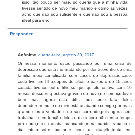
isso, tão pouco ser mãe, só queria que a minha vida
tivesse sentido de novo meu marido é ótimo as vezes
acho que não sou suficiente e que não sou a pessoa
ideal para ele.
Responder
Anônimo
quarta-feira, agosto 30, 2017
Oi nesse momento estou passando por uma crise de
depressão que esta me matando por dentro,venho de uma
família meio complicada com casos de depressão,casei
cedo tive um filho,depois de altos e baixos e de 15 anos
casada tivenos outro filho,só que qd ele estáva com 10
meses descobri q estava grávida de novo,no começo levei
bem mais agora está difícil pois pelo fato deles
dependerem muito de mim está acabando comigo,por mais
q ame eles a vontade e de sair correndo,pois agora sem
trabalhar e em função deles o dia inteiro não tenho tempo
pra nada,e isso acaba sufocando,meu marido trabalha o
dia inteiro,sofre bastante com a situação,tenta me