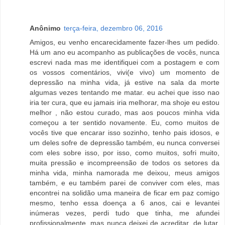
Anônimo
terça-feira, dezembro 06, 2016
Amigos, eu venho encarecidamente fazer-lhes um pedido.
Há um ano eu acompanho as publicações de vocês, nunca
escrevi nada mas me identifiquei com a postagem e com
os vossos comentários, vivi(e vivo) um momento de
depressão na minha vida, já estive na sala da morte
algumas vezes tentando me matar. eu achei que isso nao
iria ter cura, que eu jamais iria melhorar, ma shoje eu estou
melhor , não estou curado, mas aos poucos minha vida
começou a ter sentido novamente. Eu, como muitos de
vocês tive que encarar isso sozinho, tenho pais idosos, e
um deles sofre de depressão também, eu nunca conversei
com eles sobre isso, por isso, como muitos, sofri muito,
muita pressão e incompreensão de todos os setores da
minha vida, minha namorada me deixou, meus amigos
também, e eu também parei de conviver com eles, mas
encontrei na solidão uma maneira de ficar em paz comigo
mesmo, tenho essa doença a 6 anos, cai e levantei
inúmeras vezes, perdi tudo que tinha, me afundei
profissionalmente, mas nunca deixei de acreditar, de lutar,