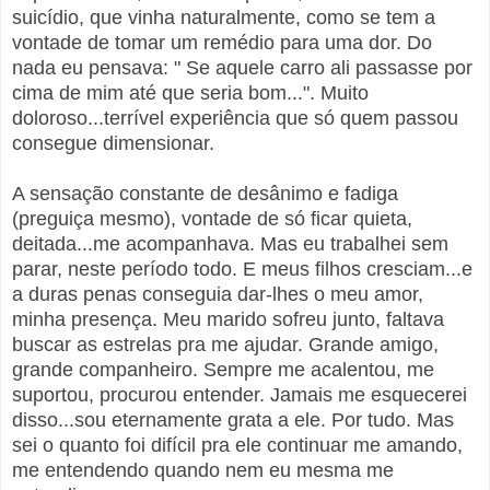
suicídio, que vinha naturalmente, como se tem a
vontade de tomar um remédio para uma dor. Do
nada eu pensava: " Se aquele carro ali passasse por
cima de mim até que seria bom...". Muito
doloroso...terrível experiência que só quem passou
consegue dimensionar.
A sensação constante de desânimo e fadiga
(preguiça mesmo), vontade de só ficar quieta,
deitada...me acompanhava. Mas eu trabalhei sem
parar, neste período todo. E meus filhos cresciam...e
a duras penas conseguia dar-lhes o meu amor,
minha presença. Meu marido sofreu junto, faltava
buscar as estrelas pra me ajudar. Grande amigo,
grande companheiro. Sempre me acalentou, me
suportou, procurou entender. Jamais me esquecerei
disso...sou eternamente grata a ele. Por tudo. Mas
sei o quanto foi difícil pra ele continuar me amando,
me entendendo quando nem eu mesma me