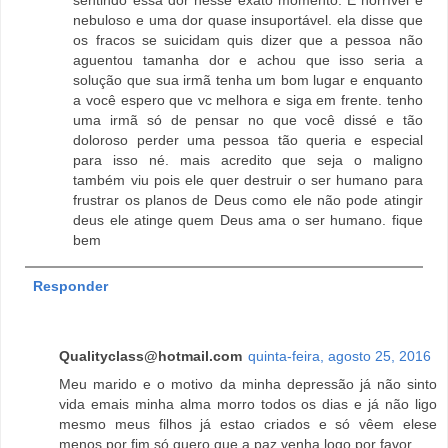
sentindo essa dor nesse exato momento. E horrível e
nebuloso e uma dor quase insuportável. ela disse que
os fracos se suicidam quis dizer que a pessoa não
aguentou tamanha dor e achou que isso seria a
solução que sua irmã tenha um bom lugar e enquanto
a você espero que vc melhora e siga em frente. tenho
uma irmã só de pensar no que você dissé e tão
doloroso perder uma pessoa tão queria e especial
para isso né. mais acredito que seja o maligno
também viu pois ele quer destruir o ser humano para
frustrar os planos de Deus como ele não pode atingir
deus ele atinge quem Deus ama o ser humano. fique
bem
Responder
Qualityclass@hotmail.com
quinta-feira, agosto 25, 2016
Meu marido e o motivo da minha depressão já não sinto
vida emais minha alma morro todos os dias e já não ligo
mesmo meus filhos já estao criados e só vêem elese
menos por fim só quero que a paz venha logo por favor