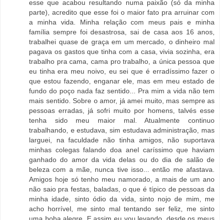
esse que acabou resultando numa paixão (só da minha
parte), acredito que esse foi o maior fato pra arruinar com
a minha vida. Minha relação com meus pais e minha
família sempre foi desastrosa, sai de casa aos 16 anos,
trabalhei quase de graça em um mercado, o dinheiro mal
pagava os gastos que tinha com a casa, vivia sozinha, era
trabalho pra cama, cama pro trabalho, a única pessoa que
eu tinha era meu noivo, eu sei que é erradíssimo fazer o
que estou fazendo, enganar ele, mas em meu estado de
fundo do poço nada faz sentido... Pra mim a vida não tem
mais sentido. Sobre o amor, já amei muito, mas sempre as
pessoas erradas, já sofri muito por homens, talvés esse
tenha sido meu maior mal. Atualmente continuo
trabalhando, e estudava, sim estudava administração, mas
larguei, na faculdade não tinha amigos, não suportava
minhas colegas falando doa anel caríssimo que haviam
ganhado do amor da vida delas ou do dia de salão de
beleza com a mãe, nunca tive isso... então me afastava.
Amigos hoje só tenho meu namorado, a mais de um ano
não saio pra festas, baladas, o que é típico de pessoas da
minha idade, sinto ódio da vida, sinto nojo de mim, me
acho horrível, me sinto mal tentando ser feliz, me sinto
uma boba alegre. E assim eu vou levando, desde os meus