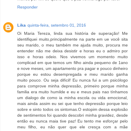
Responder
Lika
quinta-feira, setembro 01, 2016
Oi Maria Tereza, linda sua história de superação! Me
identifiquei muito,principalmente na parte em ue você sita
seu marido, o meu também me ajuda muito, procura me
entender não me deixa desistir e horas eu o admiro por
isso e horas odeio. Nos vivemos um momento muito
complicad em que temos um filho ainda pequeno de 1ano
e nove meses, um apartamento pra pagar e pouco dinheiro
porque eu estou desempregada e meu marido ganha
muito pouco. Ou seja difícil! Eu nunca fui a um psicólogo
para comprove minha depressão, primeiro porque minha
familia era muito humilde e eu e meus pais nao tínhamos
um dialogo de como ia minha escola ou vida emocional,
mais ainda assim eu sei que tenho depressão porque leio
sobre e sinto todos os sintomas.O estopim dessa explosão
de sentimentos foi quando descobri minha gravidez, desde
então eu nunca maia tive paz! Eu tento me esforçar pelo
meu filho, eu não quer que ele cresça com a mãe