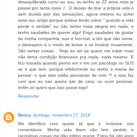
desequilibrada como eu sou, eu tenho so 22 anos mais ja
passei por tanta coisa :/ . O desejo de tirar a própria vida é
sem duvida pior das sensações, agora mesmo eu achei
esse seu artigo porque estava lendo sobre " quando a vida
perde o sentido" eu não tenho maia alegria em nada, e
tenho saudades de querer algo! Engo saudades de gostar
da minha companhia, isso é horrível, a dor que não some,
o desespero e o medo de tentar e se frustrar novamente.
São tantas coisas... Hoje eu sei qe quero me tratar mais
não tema condição financeira pra nada, nada mesmo. E
fico travada quando penso em ir em um psicólogo no SUS
se é que tem, porque infelizmente eu tenho a mania de
pensar: o que eles estão pensando de mim ?! e isso faz
com que eu nao queira sair de casa, ou ouvir pessoas.
enfim só quero que isso passe logo!
Responder
Neucy
domingo, novembro 27, 2016
Me identifico com quase td que li, inclusive nos
comentários. Minha vida tbem não tem sentido e
raríssimas coisas me dão ínfimo prazer. Estou há oito anos