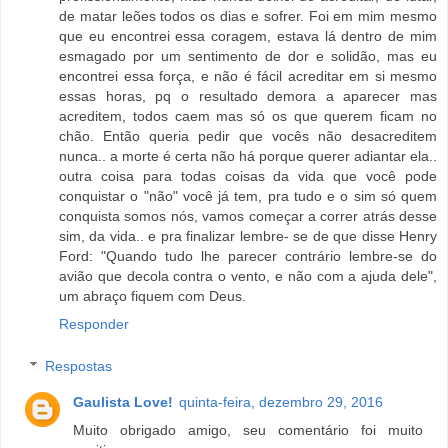
de matar leões todos os dias e sofrer. Foi em mim mesmo
que eu encontrei essa coragem, estava lá dentro de mim
esmagado por um sentimento de dor e solidão, mas eu
encontrei essa força, e não é fácil acreditar em si mesmo
essas horas, pq o resultado demora a aparecer mas
acreditem, todos caem mas só os que querem ficam no
chão. Então queria pedir que vocês não desacreditem
nunca.. a morte é certa não há porque querer adiantar ela..
outra coisa para todas coisas da vida que você pode
conquistar o "não" você já tem, pra tudo e o sim só quem
conquista somos nós, vamos começar a correr atrás desse
sim, da vida.. e pra finalizar lembre- se de que disse Henry
Ford: "Quando tudo lhe parecer contrário lembre-se do
avião que decola contra o vento, e não com a ajuda dele",
um abraço fiquem com Deus.
Responder
Respostas
Gaulista Love!
quinta-feira, dezembro 29, 2016
Muito obrigado amigo, seu comentário foi muito