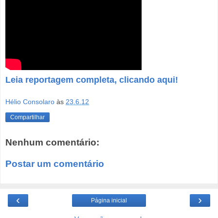
Leia reportagem completa, clicando aqui!
Hélio Consolaro
às
23.6.12
Compartilhar
Nenhum comentário:
Postar um comentário
‹
›
Página inicial