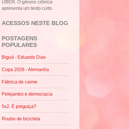
UBER. O gênero crônica
apresenta um texto curto.
ACESSOS NESTE BLOG
POSTAGENS
POPULARES
Biguá - Eduardo Dias
Copa 2026 - Alemanha
Fábrica de carme
Pelejantes e democracia
5x2. É preguiça?
Roubo de bicicleta