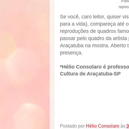
Pref
repre
Se você, caro leitor, quiser v
para a vida), compareça até o 
reproduções de quadros famos
passar pelo quadro da artista
Araçatuba na mostra. Aberto
presença.
*Hélio Consolaro é professor
Cultura de Araçatuba-SP
Postado por
Hélio Consolaro
às
9