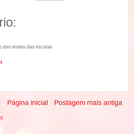
io:
 das visitas das escolas
14
e
Página inicial
Postagem mais antiga
m)