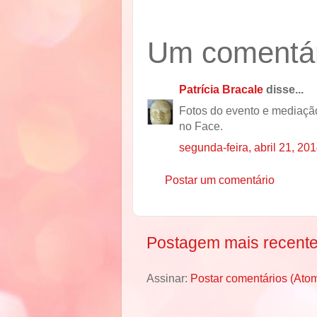
Um comentár
Patrícia Bracale
disse...
Fotos do evento e mediação
no Face.
segunda-feira, abril 21, 20
Postar um comentário
Postagem mais recent
Assinar:
Postar comentários (Ato