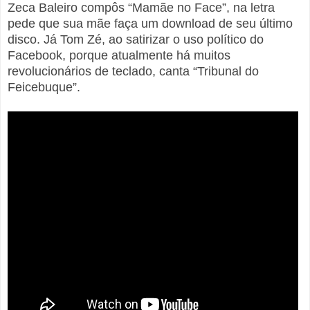
Zeca Baleiro compôs “Mamãe no Face”, na letra
pede que sua mãe faça um download de seu último
disco. Já Tom Zé, ao satirizar o uso político do
Facebook, porque atualmente há muitos
revolucionários de teclado, canta “Tribunal do
Feicebuque”.