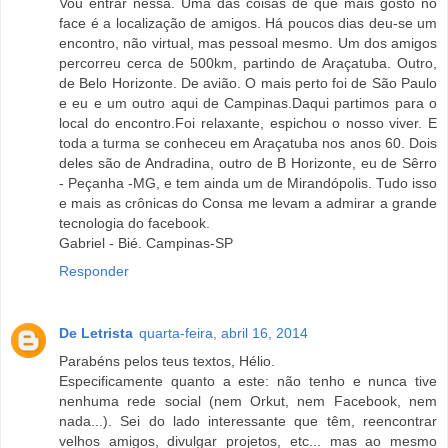
Vou entrar nessa. Uma das coisas de que mais gosto no
face é a localização de amigos. Há poucos dias deu-se um
encontro, não virtual, mas pessoal mesmo. Um dos amigos
percorreu cerca de 500km, partindo de Araçatuba. Outro,
de Belo Horizonte. De avião. O mais perto foi de São Paulo
e eu e um outro aqui de Campinas.Daqui partimos para o
local do encontro.Foi relaxante, espichou o nosso viver. E
toda a turma se conheceu em Araçatuba nos anos 60. Dois
deles são de Andradina, outro de B Horizonte, eu de Sêrro
- Peçanha -MG, e tem ainda um de Mirandópolis. Tudo isso
e mais as crônicas do Consa me levam a admirar a grande
tecnologia do facebook.
Gabriel - Bié. Campinas-SP
Responder
De Letrista
quarta-feira, abril 16, 2014
Parabéns pelos teus textos, Hélio.
Especificamente quanto a este: não tenho e nunca tive
nenhuma rede social (nem Orkut, nem Facebook, nem
nada...). Sei do lado interessante que têm, reencontrar
velhos amigos, divulgar projetos, etc... mas ao mesmo