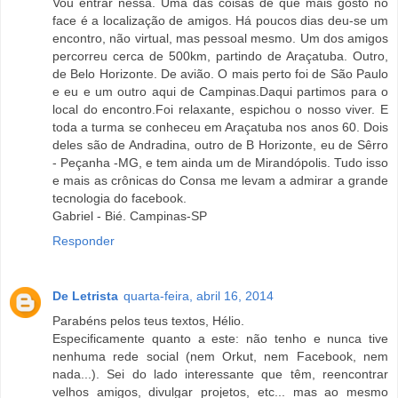
Vou entrar nessa. Uma das coisas de que mais gosto no
face é a localização de amigos. Há poucos dias deu-se um
encontro, não virtual, mas pessoal mesmo. Um dos amigos
percorreu cerca de 500km, partindo de Araçatuba. Outro,
de Belo Horizonte. De avião. O mais perto foi de São Paulo
e eu e um outro aqui de Campinas.Daqui partimos para o
local do encontro.Foi relaxante, espichou o nosso viver. E
toda a turma se conheceu em Araçatuba nos anos 60. Dois
deles são de Andradina, outro de B Horizonte, eu de Sêrro
- Peçanha -MG, e tem ainda um de Mirandópolis. Tudo isso
e mais as crônicas do Consa me levam a admirar a grande
tecnologia do facebook.
Gabriel - Bié. Campinas-SP
Responder
De Letrista
quarta-feira, abril 16, 2014
Parabéns pelos teus textos, Hélio.
Especificamente quanto a este: não tenho e nunca tive
nenhuma rede social (nem Orkut, nem Facebook, nem
nada...). Sei do lado interessante que têm, reencontrar
velhos amigos, divulgar projetos, etc... mas ao mesmo