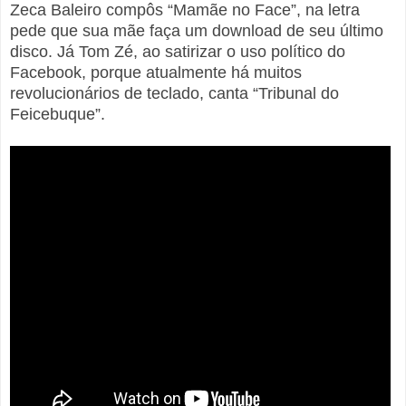
Zeca Baleiro compôs “Mamãe no Face”, na letra
pede que sua mãe faça um download de seu último
disco. Já Tom Zé, ao satirizar o uso político do
Facebook, porque atualmente há muitos
revolucionários de teclado, canta “Tribunal do
Feicebuque”.