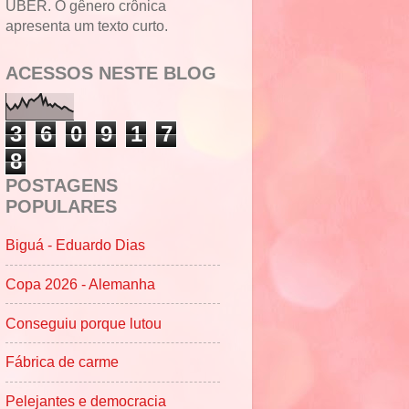
UBER. O gênero crônica
apresenta um texto curto.
ACESSOS NESTE BLOG
3
6
0
9
1
7
8
POSTAGENS
POPULARES
Biguá - Eduardo Dias
Copa 2026 - Alemanha
Conseguiu porque lutou
Fábrica de carme
Pelejantes e democracia