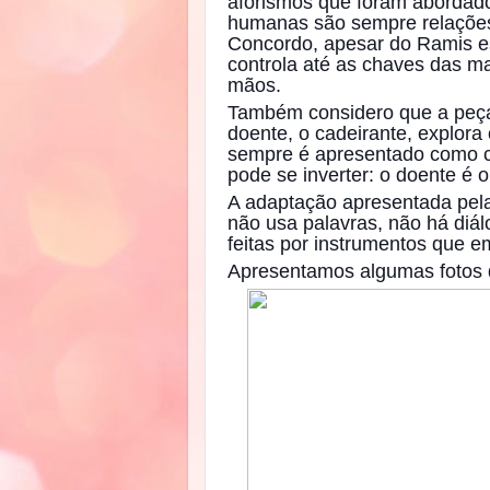
aforismos que foram abordado
humanas são sempre relações 
Concordo, apesar do Ramis es
controla até as chaves das m
mãos.
Também considero que a peça
doente, o cadeirante, explora 
sempre é apresentado como c
pode se inverter: o doente é o
A adaptação apresentada pela
não usa palavras, não há diá
feitas por instrumentos que 
Apresentamos algumas fotos d