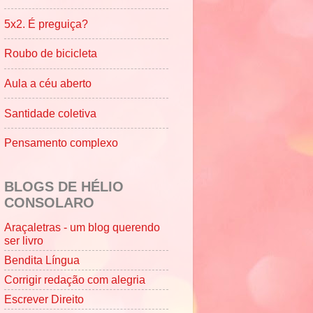
5x2. É preguiça?
Roubo de bicicleta
Aula a céu aberto
Santidade coletiva
Pensamento complexo
BLOGS DE HÉLIO
CONSOLARO
Araçaletras - um blog querendo
ser livro
Bendita Língua
Corrigir redação com alegria
Escrever Direito