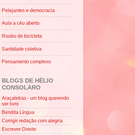
Pelejantes e democracia
Aula a céu aberto
Roubo de bicicleta
Santidade coletiva
Pensamento complexo
BLOGS DE HÉLIO
CONSOLARO
Araçaletras - um blog querendo
ser livro
Bendita Língua
Corrigir redação com alegria
Escrever Direito