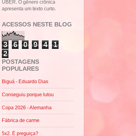
UBER. O gênero crônica
apresenta um texto curto.
ACESSOS NESTE BLOG
3
6
0
9
4
1
2
POSTAGENS
POPULARES
Biguá - Eduardo Dias
Conseguiu porque lutou
Copa 2026 - Alemanha
Fábrica de carme
5x2. É preguiça?