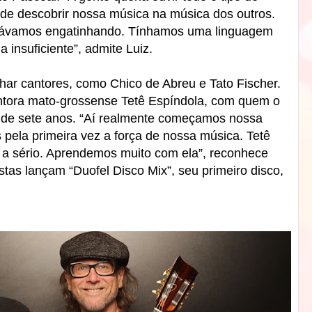
de descobrir nossa música na música dos outros.
stávamos engatinhando. Tínhamos uma linguagem
 insuficiente”, admite Luiz.
ar cantores, como Chico de Abreu e Tato Fischer.
ntora mato-grossense Tetê Espíndola, com quem o
 de sete anos. “Aí realmente começamos nossa
s pela primeira vez a força de nossa música. Tetê
o a sério. Aprendemos muito com ela”, reconhece
stas lançam “Duofel Disco Mix”, seu primeiro disco,