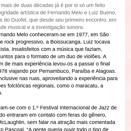
mais de duas décadas já é por si só um feito
egridade artística de Fernando Melo e Luiz Bueno,
es do Duofel, que desde seu primeiro encontro, em
ade musical e a investigação sonora.
ernando Melo conheceram-se em 1977, em São
 rock progressivo, a Boissucanga. Luiz tocava
ista. Insatisfeitos com a música que faziam,
untos para o formato de um duo de violões. A
 de mais experiência levou-os a passar o final
978 viajando por Pernambuco, Paraíba e Alagoas.
nclusive nas ruas, aproveitando a experiência para
ões folclóricas regionais, como o maracatu, a
o.
am-se com o 1.º Festival Internacional de Jazz de
do entraram em contato com feras do gênero,
McLaughlin, sem falar na atração mais comentada
 Pascoal. “A gente queria ouvir todo o tipo de