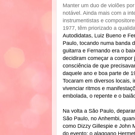
Manter um duo de violões por 
notável. Ainda mais com a int
instrumentistas e compositor
1977, têm priorizado a qualid
Autodidatas, Luiz Bueno e F
Paulo, tocando numa banda de
guitarra e Fernando era o baix
decidiram começar a compor j
consciência de que precisavam
daquele ano e boa parte de 1
Tocaram em diversos locais, i
vivenciar ritmos e manifestaç
embolada, o repente e o baiã
Na volta a São Paulo, deparar
São Paulo, no Anhembi, quan
como Dizzy Gillespie e John 
do evento: o alagoano Hermeto