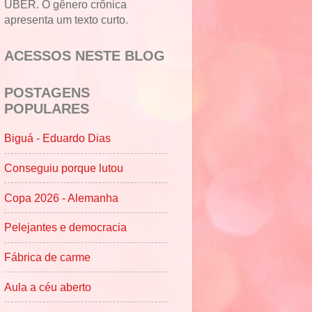
UBER. O gênero crônica
apresenta um texto curto.
ACESSOS NESTE BLOG
POSTAGENS
POPULARES
Biguá - Eduardo Dias
Conseguiu porque lutou
Copa 2026 - Alemanha
Pelejantes e democracia
Fábrica de carme
Aula a céu aberto