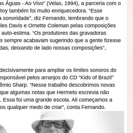
s Águas - Ao Vivo” (Velas, 1994), a parceria com o
 Roy também foi muito enriquecedora. “Esse
a sonoridade”, diz Fernando, lembrando que o
Miles Davis e Ornette Coleman pelas composições
 auto-estima. “Os produtores das gravadoras
as sempre acabavam sugerindo que a gente fizesse
idas, deixando de lado nossas composições”,
 decisivamente para ampliar os limites sonoros do
esponsável pelos arranjos do CD “Kids of Brazil”
rêmio Sharp. “Nesse trabalho descobrimos novas
orque algumas notas que Hermeto escrevia não
. Essa foi uma grande escola. Ali começamos a
s qualquer medo de criar”, conta Fernando.