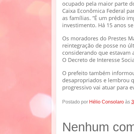
ocupado pela maior parte do
Caixa Econômica Federal par
as famílias. “É um prédio i
investimento. Há 15 anos se 
Os moradores do Prestes Ma
reintegração de posse no úl
considerando que estavam a
O Decreto de Interesse Socia
O prefeito também informou
desapropriados e lembrou qu
progressivo vai atuar para e
Postado por
Hélio Consolaro
às
3
Nenhum come