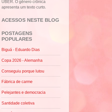
UBER. O gênero crônica
apresenta um texto curto.
ACESSOS NESTE BLOG
POSTAGENS
POPULARES
Biguá - Eduardo Dias
Copa 2026 - Alemanha
Conseguiu porque lutou
Fábrica de carme
Pelejantes e democracia
Santidade coletiva