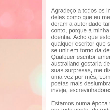
Agradeço a todos os i
deles como que eu mer
deram a autoridade tan
conto, porque a minha 
doentia. Acho que est
qualquer escritor que 
se unir em torno da de
Qualquer escritor amer
australiano gostaria d
suas surpresas, me di
uma vez por mês, com 
poetas mais deslumbr
inveja, escrevinhador
Estamos numa época tr
por todo canto, de radi