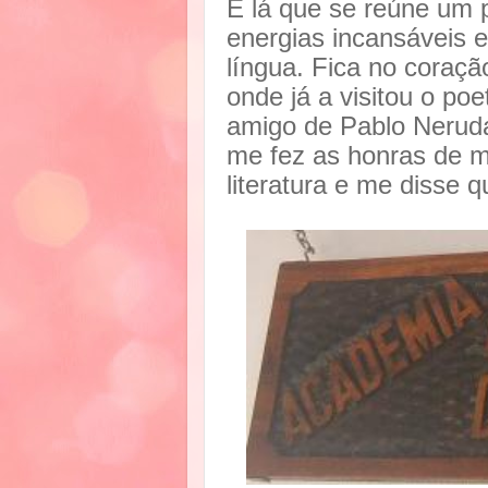
É lá que se reúne um
energias incansáveis 
língua. Fica no coraçã
onde já a visitou o p
amigo de Pablo Neruda
me fez as honras de m
literatura e me disse 