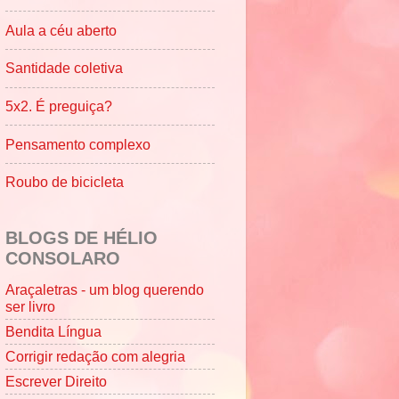
Aula a céu aberto
Santidade coletiva
5x2. É preguiça?
Pensamento complexo
Roubo de bicicleta
BLOGS DE HÉLIO
CONSOLARO
Araçaletras - um blog querendo
ser livro
Bendita Língua
Corrigir redação com alegria
Escrever Direito