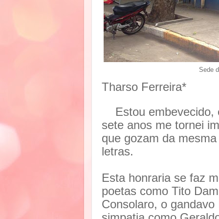
Sede d
Tharso Ferreira*
Estou embevecido, em
sete anos me tornei i
que gozam da mesma h
letras.
Esta honraria se faz m
poetas como Tito Damás
Consolaro, o gandavo 
simpatia como Geraldo 