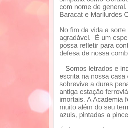
com nome de general.
Baracat e Marilurdes 
No fim da vida a sort
agradável. É um espe
possa refletir para con
defesa de nossa comba
Somos letrados e ind
escrita na nossa casa d
sobrevive a duras pena
antiga estação ferrovi
imortais. A Academia f
muito além do seu tem
azuis, pintadas a pince