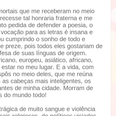
mortais que me receberam no meio
ecesse tal honraria fraterna e me
to pedida de defender a poesia, o
vocação para as letras é insana e
ou cumprindo o sonho de todo e
se preze, pois todos eles gostariam de
fesa de suas línguas de origem.
icano, europeu, asiático, africano,
e estar no meu lugar. E a vida, com
spôs no meio deles, que me reúna
as cabeças mais inteligentes, os
antes de minha cidade. Morram de
es do mundo todo!
ágica de muito sangue e violência
cais religiosos, de políticos viciados