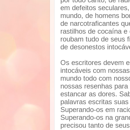
em defeitos seculares,
mundo, de homens bom
de narcotraficantes 
rastilhos de cocaína e
roubam tudo de seus f
de desonestos intocáv
Os escritores devem e
intocáveis com nossas
mundo todo com nossos
nossas resenhas para in
estancar as dores. Sab
palavras escritas sua
Superando-os em racio
Superando-os na gran
precisou tanto de seus