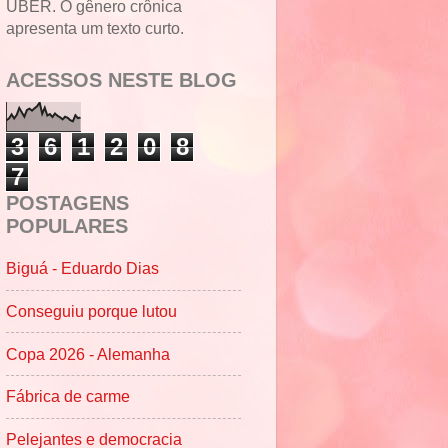
UBER. O gênero crônica
apresenta um texto curto.
ACESSOS NESTE BLOG
3
6
1
2
0
8
7
POSTAGENS
POPULARES
Biguá - Eduardo Dias
Conseguiu porque lutou
Copa 2026 - Alemanha
Fábrica de carme
Pelejantes e democracia