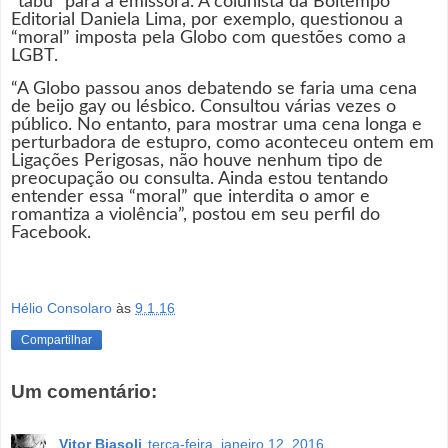
“tabu” para a emissora. A colunista da Boitempo
Editorial Daniela Lima, por exemplo, questionou a
“moral” imposta pela Globo com questões como a
LGBT.
“A Globo passou anos debatendo se faria uma cena
de beijo gay ou lésbico. Consultou várias vezes o
público. No entanto, para mostrar uma cena longa e
perturbadora de estupro, como aconteceu ontem em
Ligações Perigosas, não houve nenhum tipo de
preocupação ou consulta. Ainda estou tentando
entender essa “moral” que interdita o amor e
romantiza a violência”, postou em seu perfil do
Facebook.
Hélio Consolaro
às
9.1.16
Compartilhar
Um comentário:
Vitor Biasoli
terça-feira, janeiro 12, 2016