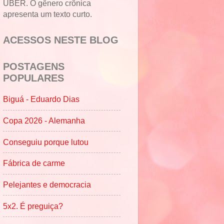
UBER. O gênero crônica
apresenta um texto curto.
ACESSOS NESTE BLOG
POSTAGENS
POPULARES
Biguá - Eduardo Dias
Copa 2026 - Alemanha
Conseguiu porque lutou
Fábrica de carme
Pelejantes e democracia
5x2. É preguiça?