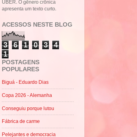
UBER. O gênero crônica
apresenta um texto curto.
ACESSOS NESTE BLOG
3
6
1
0
3
4
1
POSTAGENS
POPULARES
Biguá - Eduardo Dias
Copa 2026 - Alemanha
Conseguiu porque lutou
Fábrica de carme
Pelejantes e democracia