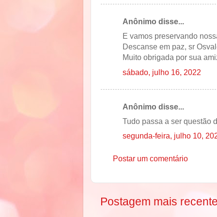
Anônimo disse...
E vamos preservando nossa 
Descanse em paz, sr Osvald
Muito obrigada por sua ami
sábado, julho 16, 2022
Anônimo disse...
Tudo passa a ser questão de 
segunda-feira, julho 10, 20
Postar um comentário
Postagem mais recent