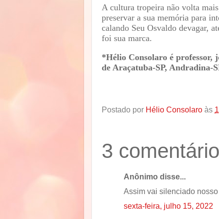
A cultura tropeira não volta mai
preservar a sua memória para int
calando Seu Osvaldo devagar, até
foi sua marca.
*Hélio Consolaro é professor, 
de Araçatuba-SP, Andradina-S
Postado por
Hélio Consolaro
às
1
3 comentário
Anônimo disse...
Assim vai silenciado noss
sexta-feira, julho 15, 2022