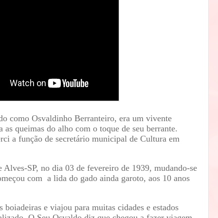
do como Osvaldinho Berranteiro, era um vivente
va as queimas do alho com o toque de seu berrante.
rci a função de secretário municipal de Cultura em
 Alves-SP, no dia 03 de fevereiro de 1939, mudando-se
omeçou com a lida do gado ainda garoto, aos 10 anos
s boiadeiras e viajou para muitas cidades e estados
alizado. O Seu Osvaldo diz que chegou a fazer viagem