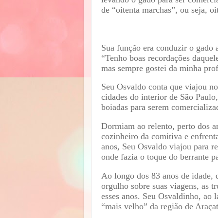
de “oitenta marchas”, ou seja, oi
Sua função era conduzir o gado a
“Tenho boas recordações daquele
mas sempre gostei da minha prof
Seu Osvaldo conta que viajou no
cidades do interior de São Paul
boiadas para serem comercializa
Dormiam ao relento, perto dos a
cozinheiro da comitiva e enfrent
anos, Seu Osvaldo viajou para re
onde fazia o toque do berrante p
Ao longo dos 83 anos de idade, q
orgulho sobre suas viagens, as t
esses anos. Seu Osvaldinho, ao l
“mais velho” da região de Araça