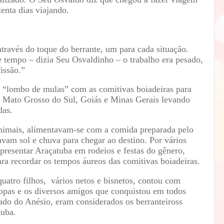
tenta dias viajando.
través do toque do berrante, um para cada situação.
 tempo – dizia Seu Osvaldinho – o trabalho era pesado,
issão.”
 “lombo de mulas” com as comitivas boiadeiras para
o, Mato Grosso do Sul, Goiás e Minas Gerais levando
das.
nimais, alimentavam-se com a comida preparada pelo
avam sol e chuva para chegar ao destino. Por vários
presentar Araçatuba em rodeios e festas do gênero,
ara recordar os tempos áureos das comitivas boiadeiras.
uatro filhos,
vários netos e bisnetos, contou com
ropas e os diversos amigos que conquistou em todos
ado do Anésio, eram considerados os berranteiross
tuba.