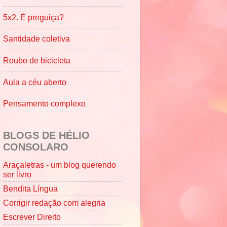
5x2. É preguiça?
Santidade coletiva
Roubo de bicicleta
Aula a céu aberto
Pensamento complexo
BLOGS DE HÉLIO
CONSOLARO
Araçaletras - um blog querendo
ser livro
Bendita Língua
Corrigir redação com alegria
Escrever Direito