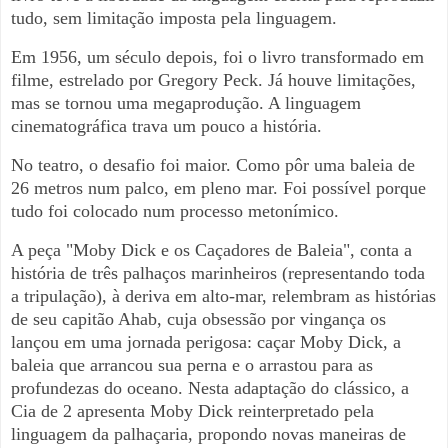
tudo, sem limitação imposta pela linguagem.
Em 1956, um século depois, foi o livro transformado em
filme, estrelado por Gregory Peck. Já houve limitações,
mas se tornou uma megaprodução. A linguagem
cinematogr
áfica trava um pouco a história.
No teatro, o desafio foi maior. Como pôr uma baleia de
26 metros num palco, em pleno mar. Foi possível porque
tudo foi colocado num processo metonímico.
A peça "Moby Dick e os Caçadores de Baleia", conta a
história de três palhaços marinheiros (representando toda
a tripulação), à deriva em alto-mar, relembram as histórias
de seu capitão Ahab, cuja obsessão por vingança os
lançou em uma jornada perigosa: caçar Moby Dick, a
baleia que arrancou sua perna e o arrastou para as
profundezas do oceano. Nesta adaptação do clássico, a
Cia de 2 apresenta Moby Dick reinterpretado pela
linguagem da palhaçaria, propondo novas maneiras de