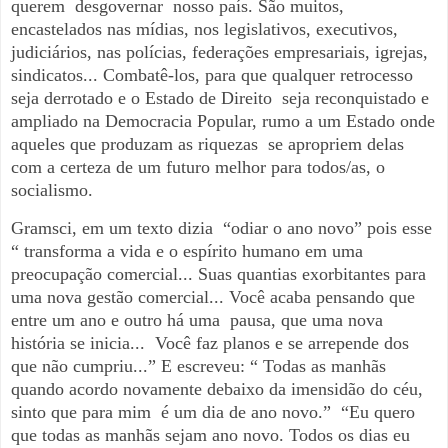
querem
desgovernar
nosso país. São muitos,
encastelados nas mídias, nos legislativos, executivos,
judiciários, nas polícias, federações empresariais, igrejas,
sindicatos... Combatê-los, para que qualquer retrocesso
seja derrotado e o Estado de Direito
seja reconquistado e
ampliado na Democracia Popular, rumo a um Estado onde
aqueles que produzam as riquezas
se apropriem delas
com a certeza de um futuro melhor para todos/as,
o
socialismo.
Gramsci, em um texto dizia
“odiar o ano novo” pois esse
“ transforma a vida e o espírito humano em uma
preocupação comercial... Suas quantias exorbitantes para
uma nova gestão comercial... Você acaba pensando que
entre um ano e outro há uma
pausa, que uma nova
história se inicia...
V
ocê faz planos e se arrepende dos
que não cumpriu...” E escreveu: “ Todas as manhãs
quando acordo novamente debaixo da imensidão do céu,
sinto que para mim
é um dia de ano novo.”
“Eu quero
que todas as manhãs sejam ano novo. Todos os dias eu