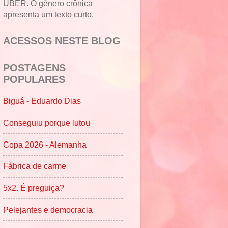
UBER. O gênero crônica
apresenta um texto curto.
ACESSOS NESTE BLOG
POSTAGENS
POPULARES
Biguá - Eduardo Dias
Conseguiu porque lutou
Copa 2026 - Alemanha
Fábrica de carme
5x2. É preguiça?
Pelejantes e democracia