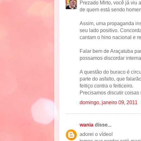
Prezado Mirto, você já viu a
de quem está sendo homen
Assim, uma propaganda inst
seu lado positivo. Concord
cantam o hino nacional e r
Falar bem de Araçatuba pa
possamos discordar interna
A questão do buraco é circ
parte do asfalto, que falar
feitiço contra o feiticeiro.
Precisamos discutir coisas 
domingo, janeiro 09, 2011
wania
disse...
adorei o vídeo!