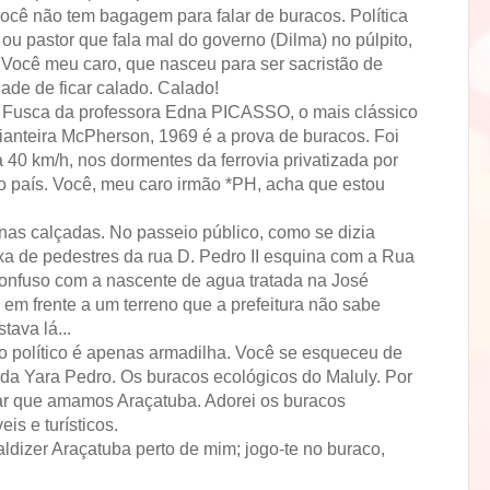
você não tem bagagem para falar de buracos. Política
ou pastor que fala mal do governo (Dilma) no púlpito,
Você meu caro, que nasceu para ser sacristão de
dade de ficar calado. Calado!
 Fusca da professora Edna PICASSO, o mais clássico
anteira McPherson, 1969 é a prova de buracos. Foi
 40 km/h, nos dormentes da ferrovia privatizada por
 país. Você, meu caro irmão *PH, acha que estou
as calçadas. No passeio público, como se dizia
ixa de pedestres da rua D. Pedro II esquina com a Rua
onfuso com a nascente de agua tratada na José
em frente a um terreno que a prefeitura não sabe
tava lá...
o político é apenas armadilha. Você se esqueceu de
s da Yara Pedro. Os buracos ecológicos do Maluly. Por
mar que amamos Araçatuba. Adorei os buracos
eis e turísticos.
ldizer Araçatuba perto de mim; jogo-te no buraco,