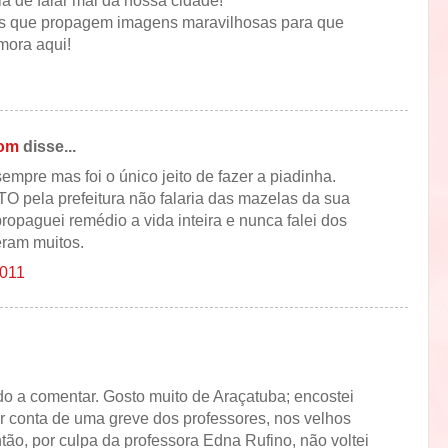
a de falar mal da nossa cidade!
os que propagem imagens maravilhosas para que
mora aqui!
com
disse...
empre mas foi o único jeito de fazer a piadinha.
O pela prefeitura não falaria das mazelas da sua
ropaguei remédio a vida inteira e nunca falei dos
 eram muitos.
2011
do a comentar. Gosto muito de Araçatuba; encostei
or conta de uma greve dos professores, nos velhos
tão, por culpa da professora Edna Rufino, não voltei