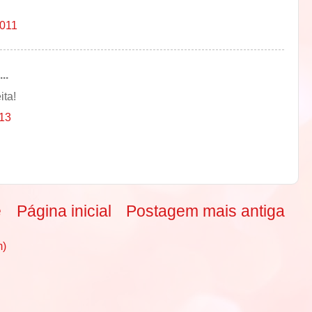
2011
..
ita!
013
e
Página inicial
Postagem mais antiga
m)