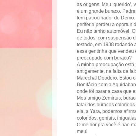
às origens. Meu ‘querido’, 
é um grande buraco. Padre 
tem patrocinador do Demo. 
periferia perdeu a oportuni
Eu não tenho automóvel. O
de todos, com suspensão di
testado, em 1938 rodando a
essa gentinha que vendeu o
preocupado com buraco?
A minha preocupação está n
antigamente, na falta da fa
Marechal Deodoro. Estou c
Bonifácio com a Aquidaban 
onde foi parar a casa que es
Meu amigo Zemirtus, burac
falar dos buracos colorido
ela, a Yara, podemos afir
coloridos, geniais, inigualáv
O melhor pra você é não ma
meu!