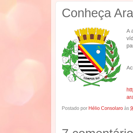
Conheça Ara
A 
ví
pa
Ac
ht
ar
Postado por
Hélio Consolaro
às
9