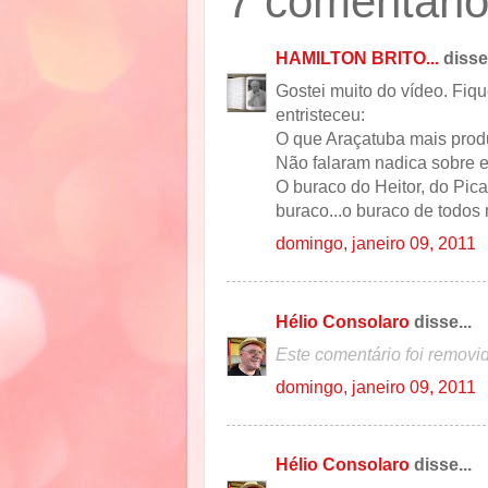
7 comentário
HAMILTON BRITO...
disse.
Gostei muito do vídeo. Fiq
entristeceu:
O que Araçatuba mais prod
Não falaram nadica sobre e
O buraco do Heitor, do Pica
buraco...o buraco de todos
domingo, janeiro 09, 2011
Hélio Consolaro
disse...
Este comentário foi removid
domingo, janeiro 09, 2011
Hélio Consolaro
disse...