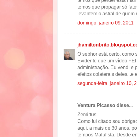
temos que perder está mani
temos que propagar só fat
levantem o astral de quem 
domingo, janeiro 09, 2011
jhamiltonbrito.blogspot.
O sebhor está certo, como s
Evidente que um vídeo FEIT
administração. Eu vendi e p
efeitos colaterais deles...e
segunda-feira, janeiro 10, 
Ventura Picasso disse...
Zemirtus:
Como fui citado sou obriga
aqui, a mais de 30 anos, p
tempos Malufista. Desde en